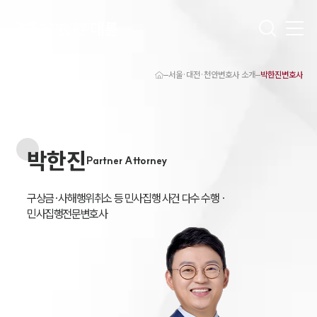
서울·대전·천안변호사 소개
박한진변호사
대륜 천안로펌 강점
서울·대전·천안변호사
천안형사전문변호사
천안이혼전문변호사
박한진
천안학교폭력변호사
Partner Attorney
천안부동산변호사
천안음주운전·교통사고변호사
천안변호사 업무분야
구상금·사해행위취소 등 민사집행 사건 다수 수행 ·

천안변호사 주요 업무사례
민사집행전문변호사
천안 분사무소 오시는 길
천안변호사상담 상담접수
채용정보