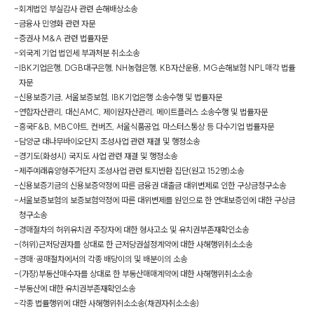
-
회계법인 부실감사 관련 손해배상소송
-
금융사 민영화 관련 자문
-
증권사 M&A 관련 법률자문
-
외국계 기업 법인세 부과처분 취소소송
-
IBK기업은행, DGB대구은행, NH농협은행, KB자산운용, MG손해보험 NPL매각 법률
자문
-
신용보증기금, 서울보증보험, IBK기업은행 소송수행 및 법률자문
-
연합자산관리, 대신AMC, 제이원자산관리, 메이트플러스 소송수행 및 법률자문
-
흥국F&B, MBC아트, 컨버즈, 서울식품공업, 마스터스통상 등 다수기업 법률자문
-
담양군 대나무바이오단지 조성사업 관련 재결 및 행정소송
-
경기도(화성시) 국지도 사업 관련 재결 및 행정소송
-
제주예래휴양형주거단지 조성사업 관련 토지반환 집단(원고 152명)소송
-
신용보증기금의 신용보증약정에 따른 금융권 대출금 대위변제로 인한 구상금청구소송
-
서울보증보험의 보증보험약정에 따른 대위변제를 원인으로 한 연대보증인에 대한 구상금
청구소송
-
경매절차의 허위유치권 주장자에 대한 형사고소 및 유치권부존재확인소송
-
(허위)근저당권자를 상대로 한 근저당권설정계약에 대한 사해행위취소소송
-
경매·공매절차에서의 각종 배당이의 및 배분이의 소송
-
(가장)부동산매수자를 상대로 한 부동산매매계약에 대한 사해행위취소소송
-
부동산에 대한 유치권부존재확인소송
-
각종 법률행위에 대한 사해행위취소소송(채권자취소소송)