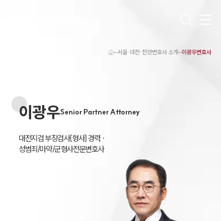
서울·대전·천안변호사 소개
이광우변호사
대륜 천안로펌 강점
서울·대전·천안변호사
천안형사전문변호사
천안이혼전문변호사
이광우
천안학교폭력변호사
Senior Partner Attorney
천안부동산변호사
천안음주운전·교통사고변호사
천안변호사 업무분야
대전지검 부장검사[형사] 경력 ·

천안변호사 주요 업무사례
성범죄/마약/군형사전문변호사
천안 분사무소 오시는 길
천안변호사상담 상담접수
채용정보