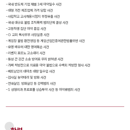
-
국내 반도체 기업 재벌 3세 마약밀수 사건
-
대형 가전 제조업체 가격 담합 사건
-
사립학교 교사채용시험지 부정유출 사건
-
국내 대규모 불법 조직폭력 범죄단체 결성 사건
-
고등학생 집단 마약 흡입 사건
-
G 교회 목사부부 사망실종 사건
-
게임장 불법 환전영업 등 게임산업진흥에관한법률위반 사건
-
유명 배우에 대한 명예훼손 사건
-
리벤지 포르노 고소대리 사건
-
동성 간 강간 소송 방어로 무죄 밝혀낸 사건
-
가짜 처방전으로 의료용 마약 불법으로 수백회 처방한 형사 사건
-
베트남인의 대마초 대량 밀수입 사건
-
검사실 농약테러 및 방화 사건
-
연쇄살인, 방화살인 등 강력범죄 사건
-
S 성형외과 프로포폴 상습투약 사건 등 마약류범죄 사건