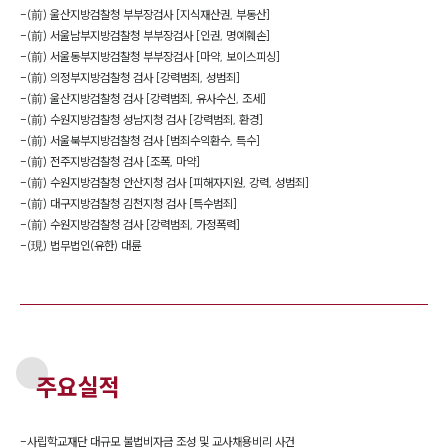
-
(前) 울산지방검찰청 부부장검사 [지식재산권, 부동산]
-
(前) 서울남부지방검찰청 부부장검사 [인권, 명예훼손]
-
(前) 서울동부지방검찰청 부부장검사 [마약, 보이스피싱]
-
(前) 의정부지방검찰청 검사 [강력범죄, 성범죄]
-
(前) 울산지방검찰청 검사 [강력범죄, 유사수신, 조세]
-
(前) 수원지방검찰청 성남지청 검사 [강력범죄, 환경]
-
(前) 서울북부지방검찰청 검사 [범죄수익환수, 특수]
-
(前) 전주지방검찰청 검사 [조폭, 마약]
-
(前) 수원지방검찰청 안산지청 검사 [피해자지원, 강력, 성범죄]
-
(前) 대구지방검찰청 김천지청 검사 [특수범죄]
-
(前) 수원지방검찰청 검사 [강력범죄, 가정폭력]
-
(現) 법무법인(유한) 대륜
주요실적
-
사립학교재단 대규모 불법비자금 조성 및 교사채용비리 사건