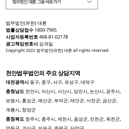
법무법인 대륜 그룹 바로가기
법무법인(유한) 대륜
법률상담접수
1800-7905
사업자등록번호
468-81-02178
광고책임변호사
김국일
Copyright 2022 법무법인(유한) 대륜 all rights reserved
천안
법무법인의 주요 상담지역
대전광역시
동구, 중구, 서구, 유성구, 대덕구
충청남도
천안시, 아산시, 서산시, 당진시, 논산시, 공주시,
보령시, 홍성군, 예산군, 부여군, 태안군, 서천군, 금산군,
계룡시, 청양군
충청북도
청주시, 충주시, 제천시, 음성군, 진천군, 옥천군,
영동군, 괴산군, 보은군, 증평군, 단양군