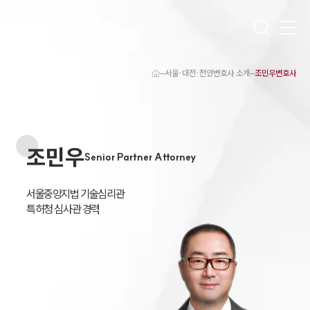
서울·대전·천안변호사 소개
조민우변호사
대륜 천안로펌 강점
서울·대전·천안변호사
천안형사전문변호사
천안이혼전문변호사
조민우
천안학교폭력변호사
Senior Partner Attorney
천안부동산변호사
천안음주운전·교통사고변호사
천안변호사 업무분야
서울중앙지법 기술심리관

천안변호사 주요 업무사례
특허청 심사관 경력
천안 분사무소 오시는 길
천안변호사상담 상담접수
채용정보