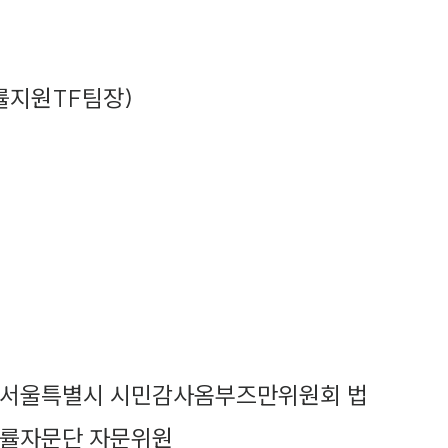
률지원TF팀장)
수
서울특별시 시민감사옴부즈만위원회 법
률자문단 자문위원