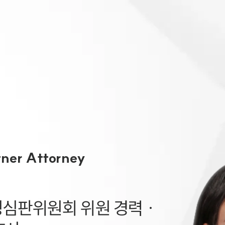
대륜 천안로펌
서울·대전·
천안형사전문
천안이혼전문
천안학교폭력
천안부동산변
tner Attorney
천안음주운전
천안변호사 
천안변호사 주
판위원회 위원 경력 ·

천안 분사무소
천안변호사상