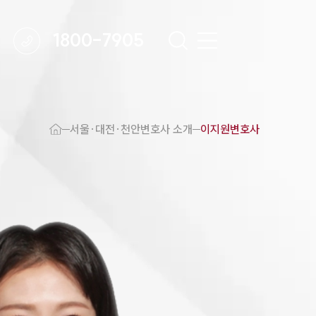
1800-7905
 강점
천안변호사
서울·대전·천안변호사 소개
이지원변호사
변호사
변호사
변호사
호사
·교통사고변호사
업무분야
요 업무사례
 오시는 길
담 상담접수