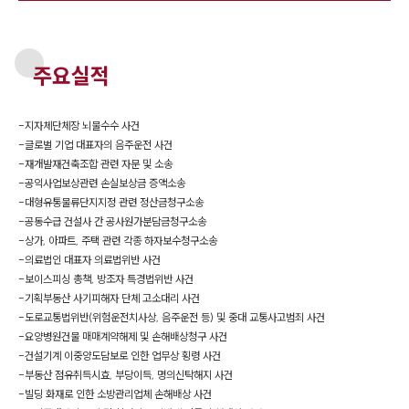
주요실적
-
지자체단체장 뇌물수수 사건
-
글로벌 기업 대표자의 음주운전 사건
-
재개발재건축조합 관련 자문 및 소송
-
공익사업보상관련 손실보상금 증액소송
-
대형유통물류단지지정 관련 정산금청구소송
-
공동수급 건설사 간 공사원가분담금청구소송
-
상가, 아파트, 주택 관련 각종 하자보수청구소송
-
의료법인 대표자 의료법위반 사건
-
보이스피싱 총책, 방조자 특경법위반 사건
-
기획부동산 사기피해자 단체 고소대리 사건
-
도로교통법위반(위험운전치사상, 음주운전 등) 및 중대 교통사고범죄 사건
-
요양병원건물 매매계약해제 및 손해배상청구 사건
-
건설기계 이중양도담보로 인한 업무상 횡령 사건
-
부동산 점유취득시효, 부당이득, 명의신탁해지 사건
-
빌딩 화재로 인한 소방관리업체 손해배상 사건