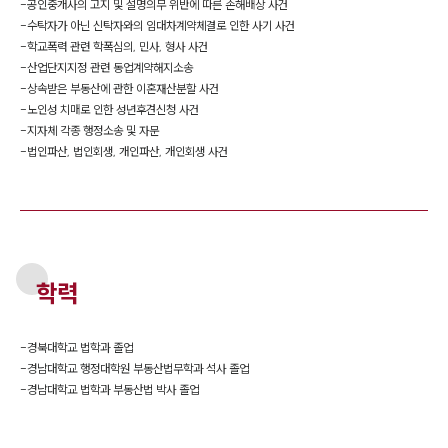
-
공인중개사의 고지 및 설명의무 위반에 따른 손해배상 사건
-
수탁자가 아닌 신탁자와의 임대차계약체결로 인한 사기 사건
-
학교폭력 관련 학폭심의, 민사, 형사 사건
-
산업단지지정 관련 동업계약해지소송
-
상속받은 부동산에 관한 이혼재산분할 사건
-
노인성 치매로 인한 성년후견신청 사건
-
지자체 각종 행정소송 및 자문
-
법인파산, 법인회생, 개인파산, 개인회생 사건
학력
-
경북대학교 법학과 졸업
-
경남대학교 행정대학원 부동산법무학과 석사 졸업
-
경남대학교 법학과 부동산법 박사 졸업