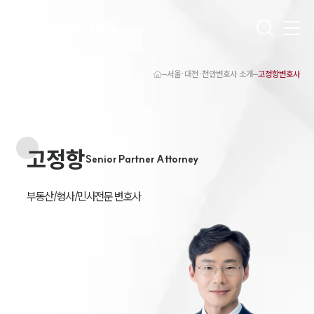
서울·대전·천안변호사 소개
고정항변호사
대륜 천안로펌 강점
서울·대전·천안변호사
천안형사전문변호사
천안이혼전문변호사
고정항
천안학교폭력변호사
Senior Partner Attorney
천안부동산변호사
천안음주운전·교통사고변호사
천안변호사 업무분야
부동산/형사/민사전문 변호사
천안변호사 주요 업무사례
천안 분사무소 오시는 길
천안변호사상담 상담접수
채용정보