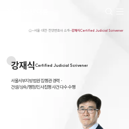
서울·대전·천안변호사 소개
강재식Certified Judicial Scrivener
대륜 천안로펌 강점
서울·대전·천안변호사
천안형사전문변호사
천안이혼전문변호사
강재식
천안학교폭력변호사
Certified Judicial Scrivener
천안부동산변호사
천안음주운전·교통사고변호사
천안변호사 업무분야
서울서부지방법원 집행관 경력 ·

천안변호사 주요 업무사례
건설/상속/행정/민사집행 사건 다수 수행
천안 분사무소 오시는 길
천안변호사상담 상담접수
채용정보