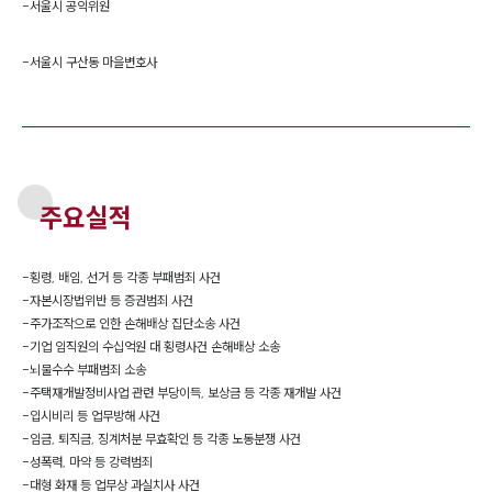
-
서울시 공익위원
-
서울시 구산동 마을변호사
주요실적
-
횡령, 배임, 선거 등 각종 부패범죄 사건
-
자본시장법위반 등 증권범죄 사건
-
주가조작으로 인한 손해배상 집단소송 사건
-
기업 임직원의 수십억원 대 횡령사건 손해배상 소송
-
뇌물수수 부패범죄 소송
-
주택재개발정비사업 관련 부당이득, 보상금 등 각종 재개발 사건
-
입시비리 등 업무방해 사건
-
임금, 퇴직금, 징계처분 무효확인 등 각종 노동분쟁 사건
-
성폭력, 마약 등 강력범죄
-
대형 화재 등 업무상 과실치사 사건