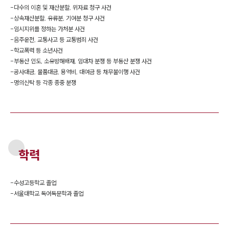
-
다수의 이혼 및 재산분할, 위자료 청구 사건
-
상속재산분할, 유류분, 기여분 청구 사건
-
임시지위를 정하는 가처분 사건
-
음주운전, 교통사고 등 교통범죄 사건
-
학교폭력 등 소년사건
-
부동산 인도, 소유방해배재, 임대차 분쟁 등 부동산 분쟁 사건
-
공사대금, 물품대금, 용역비, 대여금 등 채무불이행 사건
-
명의신탁 등 각종 종중 분쟁
학력
-
수성고등학교 졸업
-
서울대학교 독어독문학과 졸업