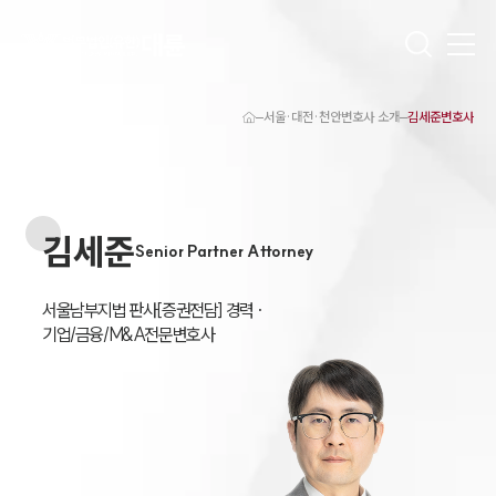
서울·대전·천안변호사 소개
김세준변호사
대륜 천안로펌 강점
서울·대전·천안변호사
천안형사전문변호사
천안이혼전문변호사
김세준
천안학교폭력변호사
Senior Partner Attorney
천안부동산변호사
천안음주운전·교통사고변호사
천안변호사 업무분야
서울남부지법 판사[증권전담] 경력 ·

천안변호사 주요 업무사례
기업/금융/M&A전문변호사
천안 분사무소 오시는 길
천안변호사상담 상담접수
채용정보