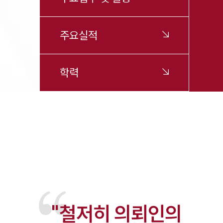
주요실적
학력
"철저히 의뢰인의