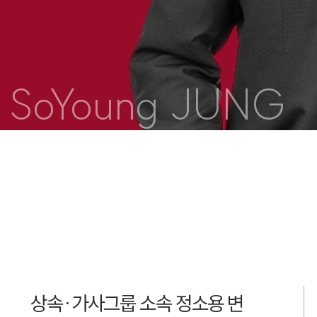
SoYoung JUNG
상속·가사그룹 소속 정소용 변