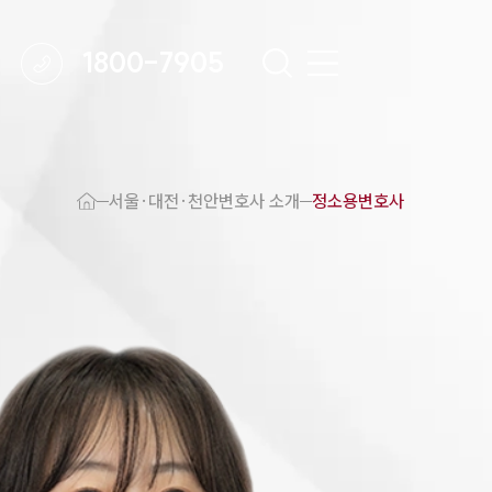
1800-7905
 강점
천안변호사
서울·대전·천안변호사 소개
정소용변호사
변호사
변호사
변호사
호사
·교통사고변호사
업무분야
요 업무사례
 오시는 길
담 상담접수