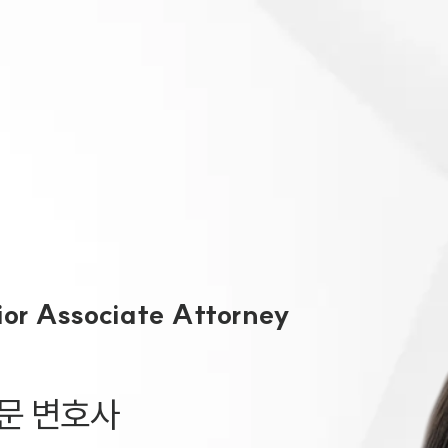
대륜 천안로펌
서울·대전·
천안형사전문
천안이혼전문
천안학교폭력
천안부동산변
ior Associate Attorney
천안음주운전
천안변호사 
천안변호사 주
문 변호사
천안 분사무소
천안변호사상