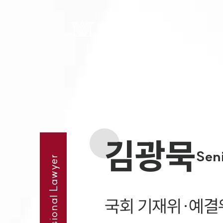
김광묵
Seni
Professional Lawyer