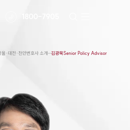
1800-7905
 강점
천안변호사
서울·대전·천안변호사 소개
김광묵Senior Policy Advisor
변호사
변호사
변호사
호사
·교통사고변호사
업무분야
요 업무사례
 오시는 길
담 상담접수