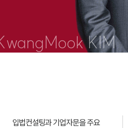
KwangMook KIM
입법컨설팅과 기업자문을 주요