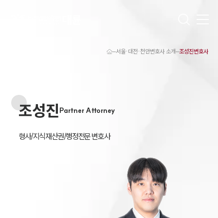
서울·대전·천안변호사 소개
조성진변호사
대륜 천안로펌 강점
서울·대전·천안변호사
천안형사전문변호사
천안이혼전문변호사
조성진
천안학교폭력변호사
Partner Attorney
천안부동산변호사
천안음주운전·교통사고변호사
천안변호사 업무분야
형사/지식재산권/행정전문 변호사
천안변호사 주요 업무사례
천안 분사무소 오시는 길
천안변호사상담 상담접수
채용정보