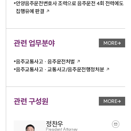
안양음주운전변호사 조력으로 음주운전 4회 전력에도
집행유예 판결
관련 업무분야
MORE
업무분야 
음주교통사고 · 음주운전처벌
음주교통사고 · 교통사고/음주운전행정처분
관련 구성원
MORE
변호사 페
정찬우
President Attorney