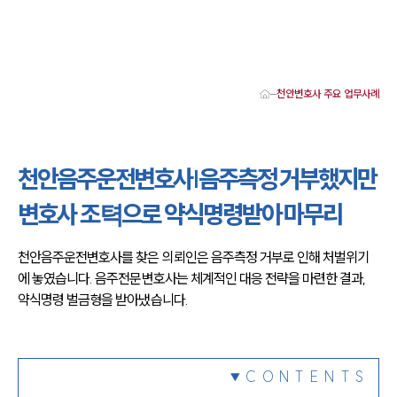
천안변호사 주요 업무사례
대륜 천안로펌 강점
서울·대전·천안변호사
천안형사전문변호사
천안음주운전변호사|음주측정 거부했지만
천안이혼전문변호사
천안학교폭력변호사
변호사 조텩으로 약식명령받아 마무리
천안부동산변호사
천안음주운전·교통사고변호사
천안변호사 업무분야
천안음주운전변호사를 찾은 의뢰인은 음주측정 거부로 인해 처벌위기
천안변호사 주요 업무사례
에 놓였습니다. 음주전문변호사는 체계적인 대응 전략을 마련한 결과,
천안 분사무소 오시는 길
천안변호사상담 상담접수
약식명령 벌금형을 받아냈습니다.
채용정보
CONTENTS