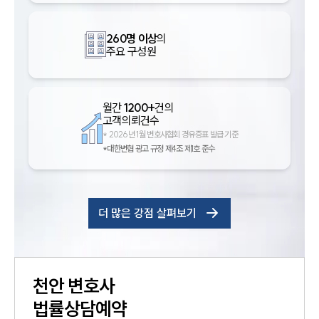
260명 이상
의
주요 구성원
월간
1200+
건의
고객의뢰건수
*
2026년 1월 변호사협회 경유증표 발급 기준
*대한변협 광고 규정 제4조 제1호 준수
더 많은 강점 살펴보기
천안
변호사
법률상담예약