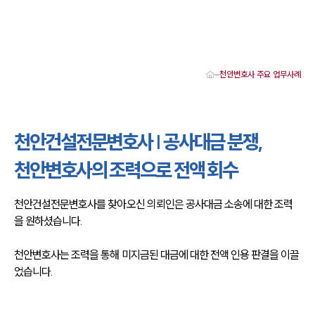
천안변호사 주요 업무사례
대륜 천안로펌 강점
서울·대전·천안변호사
천안형사전문변호사
천안건설전문변호사 | 공사대금 분쟁,
천안이혼전문변호사
천안학교폭력변호사
천안변호사의 조력으로 전액 회수
천안부동산변호사
천안음주운전·교통사고변호사
천안변호사 업무분야
천안건설전문변호사를 찾아오신 의뢰인은 공사대금 소송에 대한 조력
천안변호사 주요 업무사례
을 원하셨습니다.
천안 분사무소 오시는 길
천안변호사상담 상담접수
채용정보
천안변호사는 조력을 통해 미지금된 대금에 대한 전액 인용 판결을 이끌
었습니다.