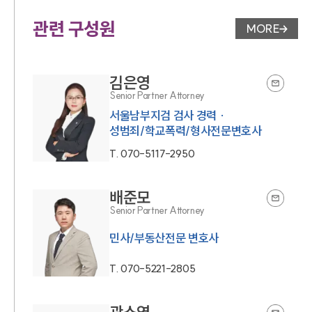
관련 구성원
MORE
변호사 페
김은영
Senior Partner Attorney
서울남부지검 검사 경력 ·
성범죄/학교폭력/형사전문변호사
T.
070-5117-2950
배준모
Senior Partner Attorney
민사/부동산전문 변호사
T.
070-5221-2805