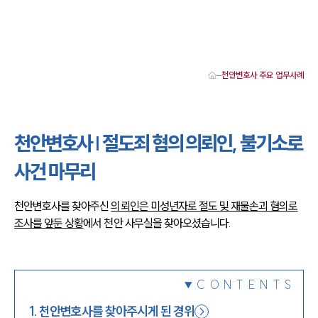
천안변호사 주요 업무사례
대륜 천안로펌 강점
서울·대전·천안변호사
천안형사전문변호사
천안변호사 | 절도죄 혐의 의뢰인, 불기소로
천안이혼전문변호사
천안학교폭력변호사
사건 마무리
천안부동산변호사
천안음주운전·교통사고변호사
천안변호사 업무분야
천안변호사를 찾아주신
의뢰인은 미성년자로 절도 및 재물손괴 혐의로
천안변호사 주요 업무사례
조사를 앞둔 상황
에서 천안 사무실을 찾아오셨습니다.
천안 분사무소 오시는 길
천안변호사상담 상담접수
채용정보
CONTENTS
1
.
천안변호사를 찾아주시게 된 경위