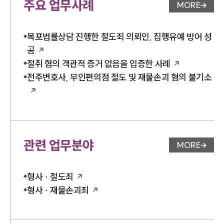
주요 업무사례
MORE
업무사례 
목포법률상담 진행한 절도죄 의뢰인, 집행유예 방어 성
공
절취 혐의 객관적 증거 없음을 입증한 사례
전주변호사, 무인편의점 절도 및 재물손괴 혐의 불기소
관련 업무분야
MORE
업무분야 
형사 · 절도죄
형사 · 재물손괴죄