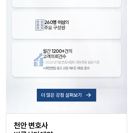
260명 이상
의
주요 구성원
월간
1200+
건의
고객의뢰건수
*
2026년 1월 변호사협회 경유증표 발급 기준
*대한변협 광고 규정 제4조 제1호 준수
더 많은 강점 살펴보기
천안
변호사