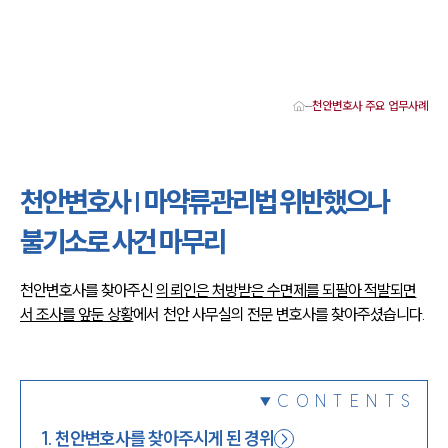
천안변호사 주요 업무사례
대륜 천안로펌 강점
서울·대전·천안변호사
천안형사전문변호사
천안변호사 | 마약류관리법 위반했으나
천안이혼전문변호사
천안학교폭력변호사
불기소로 사건 마무리
천안부동산변호사
천안음주운전·교통사고변호사
천안변호사 업무분야
천안변호사를 찾아주신
의뢰인은 처방받은 수면제를 되팔아 적발되면
천안변호사 주요 업무사례
서 조사를 앞둔 상황
에서 천안 사무실의 전문 변호사를 찾아주셨습니다.
천안 분사무소 오시는 길
천안변호사상담 상담접수
채용정보
CONTENTS
1
.
천안변호사를 찾아주시게 된 경위