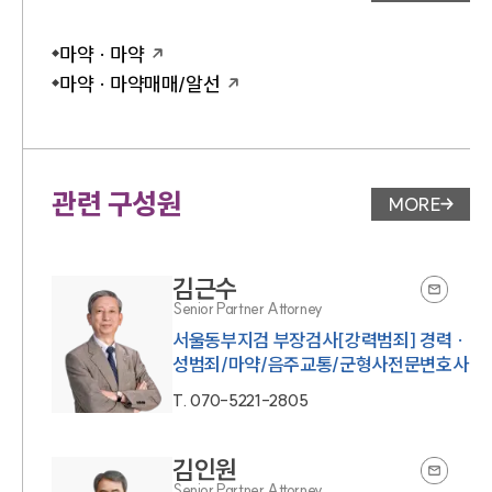
마약 · 마약
마약 · 마약매매/알선
관련 구성원
MORE
변호사 페
김근수
Senior Partner Attorney
서울동부지검 부장검사[강력범죄] 경력 ·
성범죄/마약/음주교통/군형사전문변호사
T.
070-5221-2805
김인원
Senior Partner Attorney