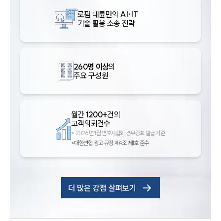
로펌 대륜만의
AI·IT
기술 활용 소송 전략
260명 이상
의
주요 구성원
월간
1200+
건의
고객의뢰건수
*
2026년 1월 변호사협회 경유증표 발급 기준
*대한변협 광고 규정 제4조 제1호 준수
더 많은 강점 살펴보기