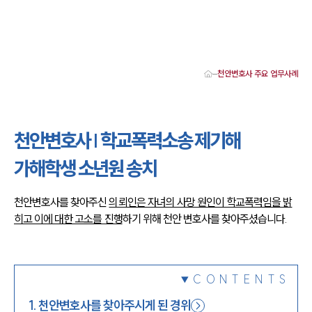
천안변호사 주요 업무사례
대륜 천안로펌 강점
서울·대전·천안변호사
천안형사전문변호사
천안변호사 | 학교폭력소송 제기해
천안이혼전문변호사
천안학교폭력변호사
가해학생 소년원 송치
천안부동산변호사
천안음주운전·교통사고변호사
천안변호사 업무분야
천안변호사를 찾아주신
의뢰인은 자녀의 사망 원인이 학교폭력임을 밝
천안변호사 주요 업무사례
히고 이에 대한 고소를 진행
하기 위해 천안 변호사를 찾아주셨습니다.
천안 분사무소 오시는 길
천안변호사상담 상담접수
채용정보
CONTENTS
1
.
천안변호사를 찾아주시게 된 경위