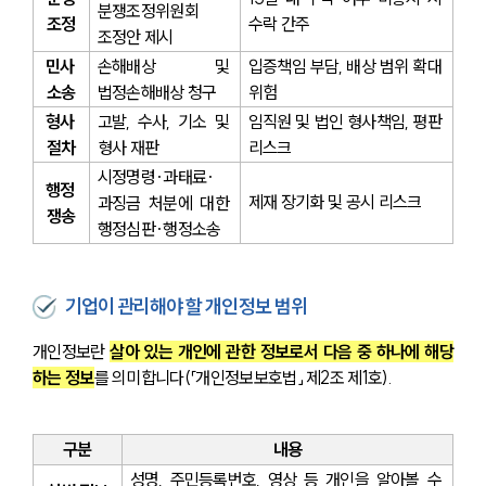
분쟁조정위원회 
조정
수락 간주
조정안 제시
민사 
손해배상 및 
입증책임 부담, 배상 범위 확대 
소송
법정손해배상 청구
위험
형사 
고발, 수사, 기소 및 
임직원 및 법인 형사책임, 평판 
절차
형사 재판
리스크
시정명령·과태료·
행정 
제재 장기화 및 공시 리스크
과징금 처분에 대한 
쟁송
행정심판·행정소송
기업이 관리해야 할 개인정보 범위
개인정보란 
살아 있는 개인에 관한 정보로서 다음 중 하나에 해당
하는 정보
를 의미합니다(「개인정보보호법」 제2조 제1호).
구분
내용
성명, 주민등록번호, 영상 등 개인을 알아볼 수 