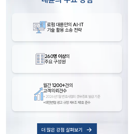
로펌 대륜만의
AI·IT
기술 활용 소송 전략
260명 이상
의
주요 구성원
월간
1200+
건의
고객의뢰건수
*
2026년 1월 변호사협회 경유증표 발급 기준
*대한변협 광고 규정 제4조 제1호 준수
더 많은 강점 살펴보기