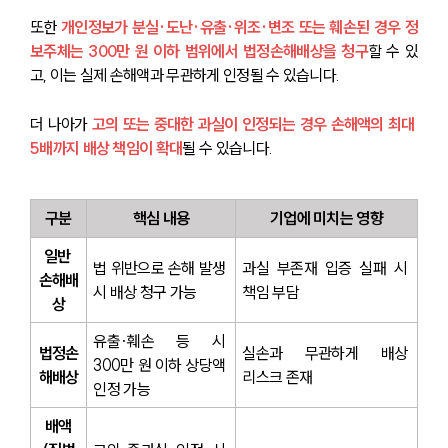
또한 
개인정보가 분실·도난·유출·위조·변조 또는 훼손된 경우 정
보주체는 300만 원 이하 범위에서 법정손해배상을 청구
할 수 있
고, 이는 실제 손해액과 무관하게 인정될 수 있습니다. 
더 나아가 
고의 또는 중대한 과실이 인정되는 경우 손해액의 최대 
5배까지 배상 책임이 확대
될 수 있습니다.
구분
핵심 내용
기업에 미치는 영향
일반 
법 위반으로 손해 발생 
과실 부존재 입증 실패 시 
손해배
시 배상 청구 가능
책임 부담
상
유출·훼손 등 시 
법정손
실손과 무관하게 배상 
300만 원 이하 상당액 
해배상
리스크 존재
인정 가능
배액