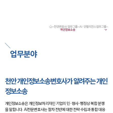
천안변호사 업무그룹
AI·인텔리전스업무그룹
대륜 천안로펌 강점
서울·대전·천안변호사
천안형사전문변호사
천안이혼전문변호사
업무분야
천안학교폭력변호사
천안부동산변호사
천안음주운전·교통사고변호사
천안변호사 업무분야
천안변호사 주요 업무사례
천안 개인정보소송변호사가 알려주는 개인
천안 분사무소 오시는 길
천안변호사상담 상담접수
정보소송
채용정보
개인정보소송은 개인정보처리자인 기업의 민·형사·행정상 복합 분쟁
을 말합니다. AI전문변호사는 절차 전반에 대한 전략 수립과 통합 대응