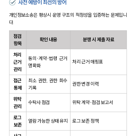
사전 예방이 최선의 방어
개인정보소송은 평상시 운영 구조의 적정성을 입증하는 문제입니
다.
점검 
확인 내용
분쟁 시 제출 자료
항목
처리 
동의·계약·법령 근거 
처리 근거 매핑표
근거 
명확화
관리
접근 
최소 권한, 권한 회수 
권한 변경 이력
통제
기록
위탁 
수탁사 점검
위탁 계약·점검 보고서
관리
로그 
열람 가능한 상태 유지
로그 보존 정책
보존
사고 