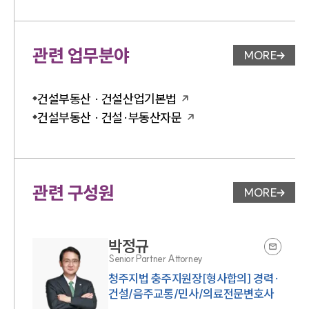
관련 업무분야
MORE
업무분야 
건설부동산 · 건설산업기본법
건설부동산 · 건설·부동산자문
관련 구성원
MORE
변호사 페
박정규
Senior Partner Attorney
청주지법 충주지원장[형사합의] 경력·
건설/음주교통/민사/의료전문변호사