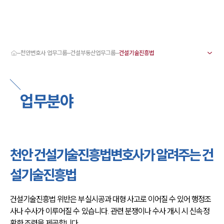
천안변호사 업무그룹
건설부동산업무그룹
대륜 천안로펌 강점
서울·대전·천안변호사
천안형사전문변호사
업무분야
천안이혼전문변호사
천안학교폭력변호사
천안부동산변호사
천안음주운전·교통사고변호사
천안변호사 업무분야
천안변호사 주요 업무사례
천안 건설기술진흥법변호사가 알려주는 건
천안 분사무소 오시는 길
천안변호사상담 상담접수
설기술진흥법
채용정보
건설기술진흥법 위반은 부실시공과 대형 사고로 이어질 수 있어 행정조
사나 수사가 이루어질 수 있습니다. 관련 분쟁이나 수사 개시 시 신속정
확한 조력을 제공합니다.