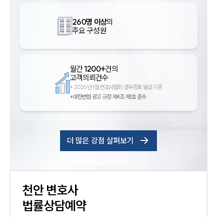
260명 이상
의
주요 구성원
월간
1200+
건의
고객의뢰건수
*
2026년 1월 변호사협회 경유증표 발급 기준
*대한변협 광고 규정 제4조 제1호 준수
더 많은 강점 살펴보기
천안
변호사
법률상담예약