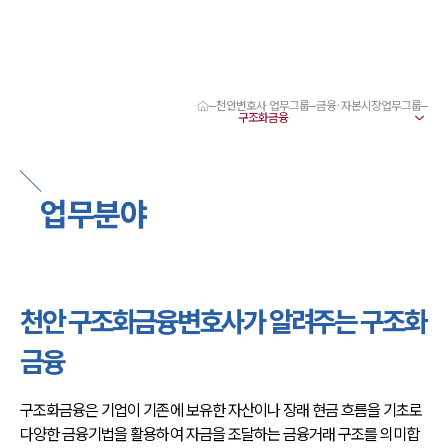
천안변호사 업무그룹
금융·자본시장업무그룹
대륜 천안로펌 강점
서울·대전·천안변호사
천안형사전문변호사
천안이혼전문변호사
업무분야
천안학교폭력변호사
천안부동산변호사
천안음주운전·교통사고변호사
천안변호사 업무분야
천안변호사 주요 업무사례
천안 구조화금융변호사가 알려주는 구조화
천안 분사무소 오시는 길
천안변호사상담 상담접수
금융
채용정보
구조화금융은 기업이 기존에 보유한 자산이나 장래 현금 흐름을 기초로 
다양한 금융기법을 활용하여 자금을 조달하는 금융거래 구조를 의미합