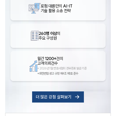
로펌 대륜만의
AI·IT
기술 활용 소송 전략
260명 이상
의
주요 구성원
월간
1200+
건의
고객의뢰건수
*
2026년 1월 변호사협회 경유증표 발급 기준
*대한변협 광고 규정 제4조 제1호 준수
더 많은 강점 살펴보기