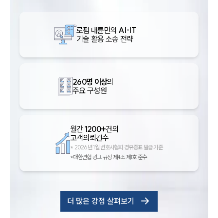
로펌 대륜만의
AI·IT
기술 활용 소송 전략
260명 이상
의
주요 구성원
월간
1200+
건의
고객의뢰건수
*
2026년 1월 변호사협회 경유증표 발급 기준
*대한변협 광고 규정 제4조 제1호 준수
더 많은 강점 살펴보기