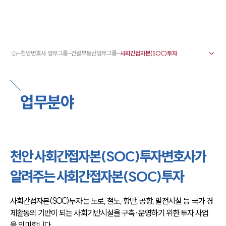
천안변호사 업무그룹
건설부동산업무그룹
대륜 천안로펌 강점
서울·대전·천안변호사
천안형사전문변호사
업무분야
천안이혼전문변호사
천안학교폭력변호사
천안부동산변호사
천안음주운전·교통사고변호사
천안변호사 업무분야
천안변호사 주요 업무사례
천안 사회간접자본(SOC)투자변호사가
천안 분사무소 오시는 길
천안변호사상담 상담접수
알려주는 사회간접자본(SOC)투자
채용정보
사회간접자본(SOC)투자는 도로, 철도, 항만, 공항, 발전시설 등 국가 경
제활동의 기반이 되는 사회기반시설을 구축·운영하기 위한 투자 사업
을 의미합니다.