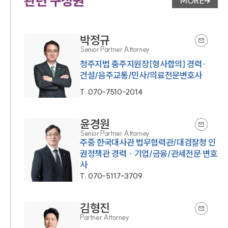
관련 구성원
MORE
변호사 페
박정규
Senior Partner Attorney
청주지법 충주지원장[형사합의] 경력·
건설/음주교통/민사/의료전문변호사
T.
070-7510-2014
윤경원
Senior Partner Attorney
주중 한국대사관 법무협력관/대검찰청 인
권정책관 경력 · 기업/금융/관세전문 변호
사
T.
070-5117-3709
김형진
Partner Attorney