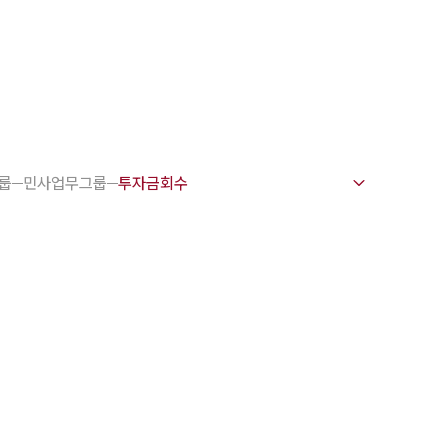
1800-7905
 강점
천안변호사
룹
민사업무그룹
변호사
변호사
변호사
호사
·교통사고변호사
업무분야
요 업무사례
 오시는 길
담 상담접수