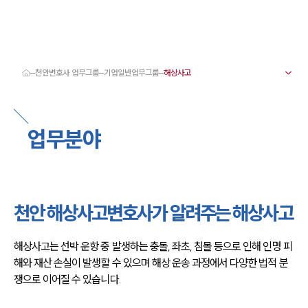
천안변호사 업무그룹
기업일반업무그룹
대륜 천안로펌 강점
서울·대전·천안변호사
천안형사전문변호사
업무분야
천안이혼전문변호사
천안학교폭력변호사
천안부동산변호사
천안음주운전·교통사고변호사
천안변호사 업무분야
천안변호사 주요 업무사례
천안 해상사고변호사가 알려주는 해상사고
천안 분사무소 오시는 길
천안변호사상담 상담접수
채용정보
해상사고는 선박 운항 중 발생하는 충돌, 좌초, 침몰 등으로 인해 인명 피
해와 재산 손실이 발생할 수 있으며 해상 운송 과정에서 다양한 법적 분
쟁으로 이어질 수 있습니다.