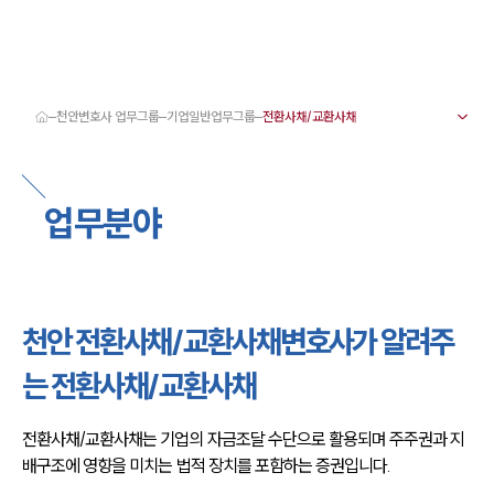
천안변호사 업무그룹
기업일반업무그룹
대륜 천안로펌 강점
서울·대전·천안변호사
천안형사전문변호사
업무분야
천안이혼전문변호사
천안학교폭력변호사
천안부동산변호사
천안음주운전·교통사고변호사
천안변호사 업무분야
천안변호사 주요 업무사례
천안 전환사채/교환사채변호사가 알려주
천안 분사무소 오시는 길
천안변호사상담 상담접수
는 전환사채/교환사채
채용정보
전환사채/교환사채는 기업의 자금조달 수단으로 활용되며 주주권과 지
배구조에 영향을 미치는 법적 장치를 포함하는 증권입니다.