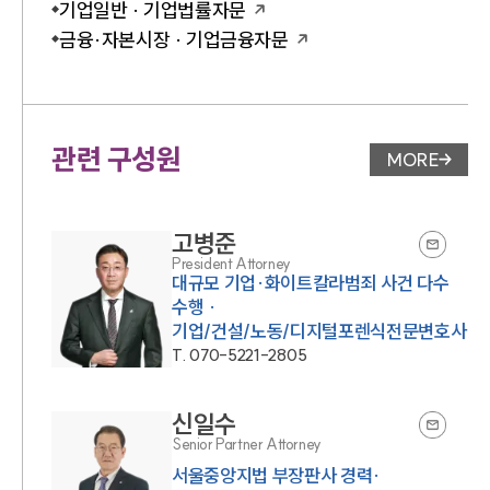
기업일반 · 기업법률자문
금융·자본시장 · 기업금융자문
관련 구성원
MORE
변호사 페
고병준
President Attorney
대규모 기업·화이트칼라범죄 사건 다수
수행 ·
기업/건설/노동/디지털포렌식전문변호사
T.
070-5221-2805
신일수
Senior Partner Attorney
서울중앙지법 부장판사 경력·