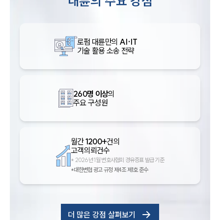
대륜의 주요 강점
로펌 대륜만의
AI·IT
기술 활용 소송 전략
260명 이상
의
주요 구성원
월간
1200+
건의
고객의뢰건수
*
2026년 1월 변호사협회 경유증표 발급 기준
*대한변협 광고 규정 제4조 제1호 준수
더 많은 강점 살펴보기