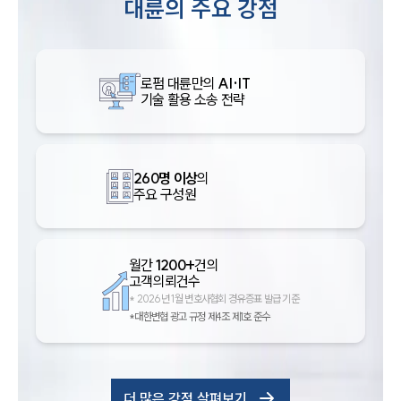
대륜의 주요 강점
로펌 대륜만의
AI·IT
기술 활용 소송 전략
260명 이상
의
주요 구성원
월간
1200+
건의
고객의뢰건수
*
2026년 1월 변호사협회 경유증표 발급 기준
*대한변협 광고 규정 제4조 제1호 준수
더 많은 강점 살펴보기