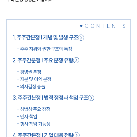
1800-7905
CONTENTS
1
.
주주간분쟁 | 개념 및 발생 구조
-
주주 지위와 권한 구조의 특징
2
.
주주간분쟁 | 주요 분쟁 유형
-
경영권 분쟁
-
지분 및 이익 분쟁
-
의사결정 충돌
3
.
주주간분쟁 | 법적 쟁점과 책임 구조
-
상법상 주요 쟁점
-
민사 책임
-
형사 책임 가능성
4
.
주주간분쟁 | 기업 대응 전략