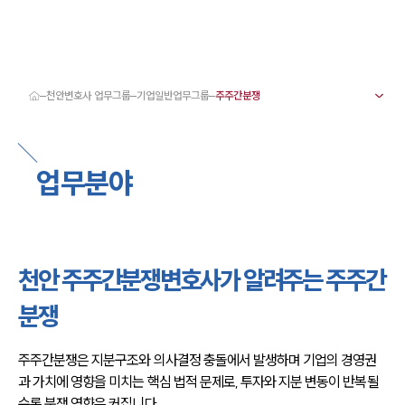
천안변호사 업무그룹
기업일반업무그룹
대륜 천안로펌 강점
서울·대전·천안변호사
천안형사전문변호사
업무분야
천안이혼전문변호사
천안학교폭력변호사
천안부동산변호사
천안음주운전·교통사고변호사
천안변호사 업무분야
천안변호사 주요 업무사례
천안 주주간분쟁변호사가 알려주는 주주간
천안 분사무소 오시는 길
천안변호사상담 상담접수
분쟁
채용정보
주주간분쟁은 지분구조와 의사결정 충돌에서 발생하며 기업의 경영권
과 가치에 영향을 미치는 핵심 법적 문제로, 투자와 지분 변동이 반복될
수록 분쟁 영향은 커집니다.