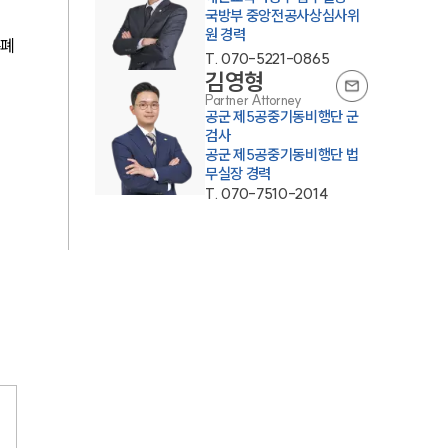
국방부 중앙전공사상심사위
원 경력
은폐
T.
070-5221-0865
김영형
Partner Attorney
공군 제5공중기동비행단 군
검사
공군 제5공중기동비행단 법
무실장 경력
T.
070-7510-2014