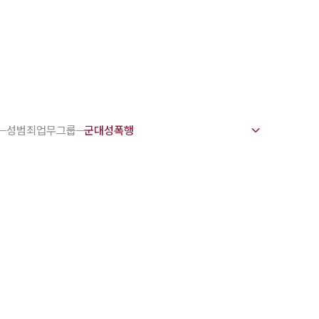
1800-7905
 강점
천안변호사
성범죄업무그룹
변호사
변호사
변호사
호사
·교통사고변호사
업무분야
요 업무사례
 오시는 길
담 상담접수