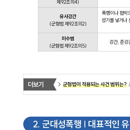
제92조의4)
폭행이나 협박으
유사강간
성기를 넣거나 
(군형법 제92조의2)
미수범
강간, 준강
(군형법 제92조의5)
더보기
군형법이 적용되는 사건 범위는?
2
.
군대성폭행 | 대표적인 