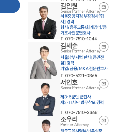
김인원
Senior Partner Attorney
서울중앙지검 부장검사[형
사] 경력 ·
형사/음주교통/회계감리/증
거조사전문변호사
T.
070-7510-1044
김세준
Senior Partner Attorney
서울남부지법 판사[증권전
담] 경력 ·
기업/금융/M&A전문변호사
T.
070-5221-0865
서인호
Senior Partner Attorney
제3·5군단 군판사
제2·11사단 법무참모 경력
T.
070-7510-3368
조우리
Partner Attorney
해군교육사령부 법무실장