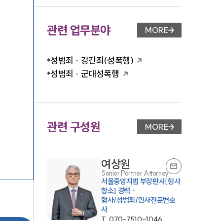
관련 업무분야
MORE
업무분야 페이지 이
성범죄 · 강간죄(성폭행)
성범죄 · 군대성폭행
관련 구성원
MORE
변호사 페이지 이동
여상원
Senior Partner Attorney
서울중앙지법 부장판사[형사
항소] 경력 ·
형사/성범죄/민사전문변호
사
T.
070-7510-1046