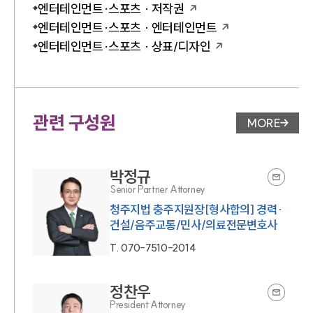
엔터테인먼트·스포츠 · 저작권
엔터테인먼트·스포츠 · 엔터테인먼트
엔터테인먼트·스포츠 · 상표/디자인
관련 구성원
MORE
변호사 페
박정규
Senior Partner Attorney
청주지법 충주지원장[형사합의] 경력·
건설/음주교통/민사/의료전문변호사
T.
070-7510-2014
정찬우
President Attorney