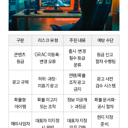
구분
리스크 유형
주된 내용
예방 수단
출시·변경 
콘텐츠 
GRAC 미등록·
등급 신고 
필수 등급 
등급
변경 오류
절차 수행팀
분류
연령/확률 
허위·과장·
광고 사전 
광고 규제
조작 광고 
미표기 광고
검수 시스템
금지
확률형 
확률 미고지 
정보 미공개 
확률 문서화·
아이템
또는 조작
→ 과징금
공시 절차
현지 지정 
대표자 미지정 
대표자 지정 
해외사업자
준비, 
시 위반
의무 강화