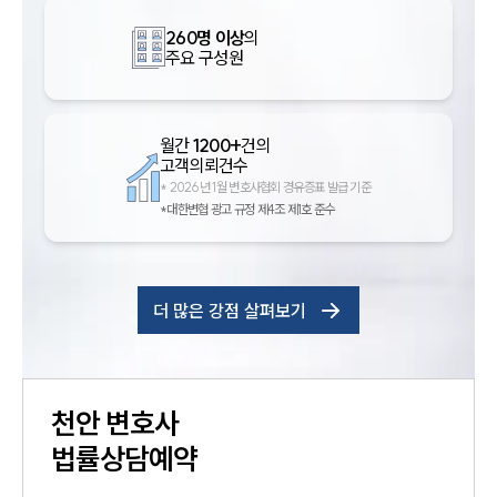
260명 이상
의
주요 구성원
월간
1200+
건의
고객의뢰건수
*
2026년 1월 변호사협회 경유증표 발급 기준
*대한변협 광고 규정 제4조 제1호 준수
더 많은 강점 살펴보기
천안
변호사
법률상담예약