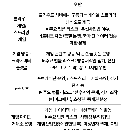
위반
클라우드 서버에서 구동되는 게임을 스트리밍 
클라우드 
방식으로 제공
게임/
▶주요 법률 리스크 : 통신사업법 이슈, 
스트리밍 
네트워크 지연/품질 분쟁, 국가 간 데이터 전송 
게임
제한 문제
게임 방송·
게임 콘텐츠 방송 및 관련 플랫폼 운영
크리에이터 
▶주요 법률 리스크 : 방송저작권 침해, 협찬
플랫폼
·PPL 표시 누락, 광고표시법 위반
프로게임단 운영, e스포츠 리그 기획·운영, 경기 
중계 등
e스포츠
▶주요 법률 리스크 : 선수계약 문제, 경기 조작
(페이크매치), 초상권·중계권 분쟁
게임 내 아이템 거래 마켓플레이스 운영
게임 아이템 
▶주요 법률 리스크 : 사행성 우려(형법·
거래소 운영
게임산업진흥에관한법률), 미성년자 결제, 불법 