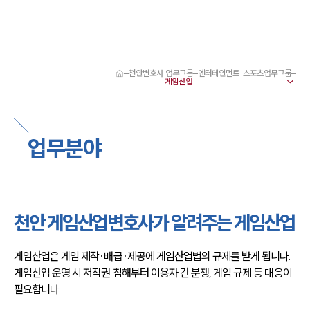
천안변호사 업무그룹
엔터테인먼트·스포츠업무그룹
대륜 천안로펌 강점
서울·대전·천안변호사
천안형사전문변호사
천안이혼전문변호사
업무분야
천안학교폭력변호사
천안부동산변호사
천안음주운전·교통사고변호사
천안변호사 업무분야
천안변호사 주요 업무사례
천안 게임산업변호사가 알려주는 게임산업
천안 분사무소 오시는 길
천안변호사상담 상담접수
채용정보
게임산업은 게임 제작·배급·제공에 게임산업법의 규제를 받게 됩니다. 
게임산업 운영 시 저작권 침해부터 이용자 간 분쟁, 게임 규제 등 대응이 
필요합니다.