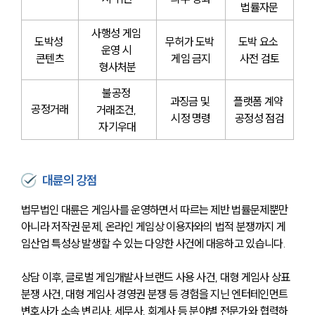
법률자문
사행성 게임 
도박성 
무허가 도박 
도박 요소 
운영 시 
콘텐츠
게임 금지
사전 검토
형사처분
불공정 
과징금 및 
플랫폼 계약 
공정거래
거래조건, 
시정 명령
공정성 점검
자기우대
대륜의 강점
법무법인 대륜은 게임사를 운영하면서 따르는 제반 법률문제뿐만 
아니라 저작권 문제, 온라인 게임상 이용자와의 법적 분쟁까지 게
임산업 특성상 발생할 수 있는 다양한 사건에 대응하고 있습니다. 
상담 이후, 글로벌 게임개발사 브랜드 사용 사건, 대형 게임사 상표
분쟁 사건, 대형 게임사 경영권 분쟁 등 경험을 지닌 엔터테인먼트
변호사가 소속 변리사, 세무사, 회계사 등 분야별 전문가와 협력하