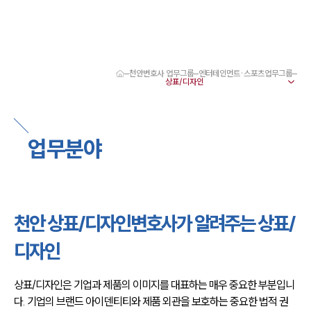
천안변호사 업무그룹
엔터테인먼트·스포츠업무그룹
대륜 천안로펌 강점
서울·대전·천안변호사
천안형사전문변호사
천안이혼전문변호사
업무분야
천안학교폭력변호사
천안부동산변호사
천안음주운전·교통사고변호사
천안변호사 업무분야
천안변호사 주요 업무사례
천안 상표/디자인변호사가 알려주는 상표/
천안 분사무소 오시는 길
천안변호사상담 상담접수
디자인
채용정보
상표/디자인은 기업과 제품의 이미지를 대표하는 매우 중요한 부분입니
다. 기업의 브랜드 아이덴티티와 제품 외관을 보호하는 중요한 법적 권