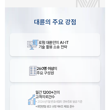
대륜의 주요 강점
로펌 대륜만의
AI·IT
기술 활용 소송 전략
260명 이상
의
주요 구성원
월간
1200+
건의
고객의뢰건수
*
2026년 1월 변호사협회 경유증표 발급 기준
*대한변협 광고 규정 제4조 제1호 준수