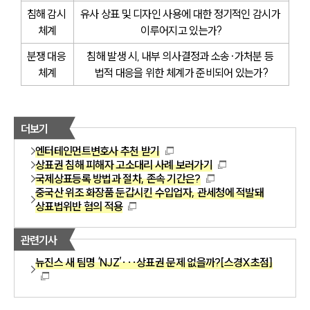
침해 감시 
유사 상표 및 디자인 사용에 대한 정기적인 감시가 
체계
이루어지고 있는가?
분쟁 대응 
침해 발생 시, 내부 의사결정과 소송·가처분 등 
체계
법적 대응을 위한 체계가 준비되어 있는가?
더보기
엔터테인먼트변호사 추천 받기
상표권 침해 피해자 고소대리 사례 보러가기
국제상표등록 방법과 절차, 존속 기간은?
중국산 위조 화장품 둔갑시킨 수입업자, 관세청에 적발돼
상표법위반 혐의 적용
관련기사
뉴진스 새 팀명 ‘NJZ’···상표권 문제 없을까?[스경X초점]