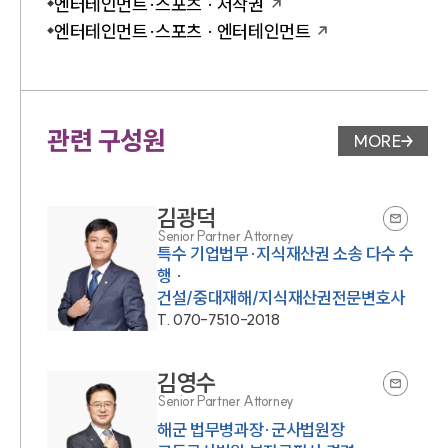
엔터테인먼트·스포츠 · 저작권
엔터테인먼트·스포츠 · 엔터테인먼트
관련 구성원
MORE
변호사 페
김광덕
Senior Partner Attorney
특수 기업법무·지식재산권 소송 다수 수
행 ·
건설/중대재해/지식재산권전문변호사
T.
070-7510-2018
김영수
Senior Partner Attorney
해군 법무병과장·군사법원장