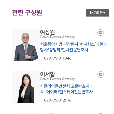
관련 구성원
MORE
변호사 페
여상원
Senior Partner Attorney
서울중앙지법 부장판사[형사항소] 경력 ·
형사/성범죄/민사전문변호사
T.
070-7510-1046
이서형
Senior Partner Attorney
식품의약품안전처 고문변호사 ·
AI·데이터/헬스케어전문변호사
T.
070-7510-2016