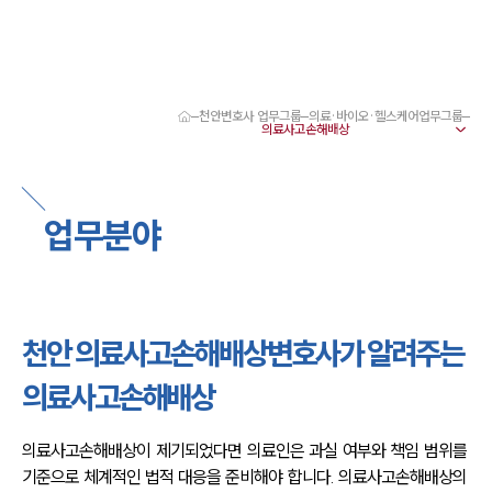
천안변호사 업무그룹
의료·바이오·헬스케어업무그룹
대륜 천안로펌 강점
서울·대전·천안변호사
천안형사전문변호사
천안이혼전문변호사
업무분야
천안학교폭력변호사
천안부동산변호사
천안음주운전·교통사고변호사
천안변호사 업무분야
천안변호사 주요 업무사례
천안 의료사고손해배상변호사가 알려주는
천안 분사무소 오시는 길
천안변호사상담 상담접수
의료사고손해배상
채용정보
의료사고손해배상이 제기되었다면 의료인은 과실 여부와 책임 범위를 
기준으로 체계적인 법적 대응을 준비해야 합니다. 의료사고손해배상의 