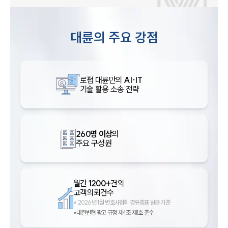
대륜의 주요 강점
로펌 대륜만의
AI·IT
기술 활용 소송 전략
260명 이상
의
주요 구성원
월간
1200+
건의
고객의뢰건수
*
2026년 1월 변호사협회 경유증표 발급 기준
*대한변협 광고 규정 제4조 제1호 준수