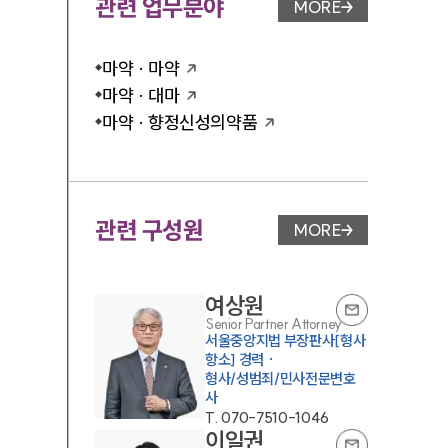
관련 업무분야
MORE
업무분야 페이지 이
마약 · 마약
마약 · 대마
마약 · 향정신성의약품
관련 구성원
MORE
변호사 페이지 이동
여상원
Senior Partner Attorney
서울중앙지법 부장판사[형사
항소] 경력 ·
형사/성범죄/민사전문변호
사
T.
070-7510-1046
이일권