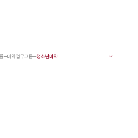
1800-7905
 강점
천안변호사
룹
마약업무그룹
변호사
변호사
변호사
호사
·교통사고변호사
업무분야
요 업무사례
 오시는 길
담 상담접수