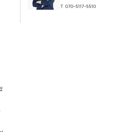
T.
070-5117-5510
.
있
사