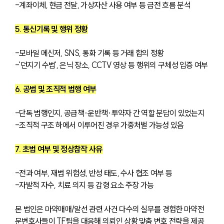
-계좌이체, 현금 전달, 가상자산 사용 여부 등 금전 흐름 분석
5. 통신기록 및 행위 정황
-모바일 메신저, SNS, 통화 기록 등 거래 합의 정황
-'던지기 수법', 은닉 장소, CCTV 영상 등 행위의 구체성 입증 여부
6. 공범 및 조직적 범행 여부
-단독 범행인지, 공급책·운반책·투약자 간 역할 분담이 있었는지
-조직적 구조 하에서 이루어진 경우 가중처벌 가능성 있음
7. 초범 여부 및 정상참작 사유
-전과 여부, 재범 위험성, 반성 태도, 수사 협조 여부 등
-자발적 자수, 치료 의지 등 감형 요소 주장 가능
본 법인은 마약매매/알선 관련 사건 다수의 실무를 경험한 마약전
문변호사들이 TF팀을 대응해 의뢰인 상황 맞춤 변호 전략을 제공