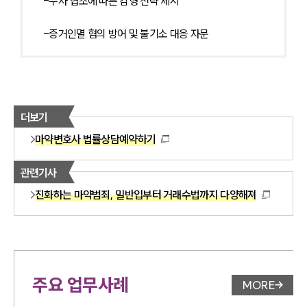
-수사 협조에 따른 감형 전략 제시
-증거인멸 혐의 방어 및 불기소 대응 자문
더보기
마약변호사 법률상담예약하기
관련기사
진화하는 마약범죄, 밀반입부터 거래수법까지 다양해져
주요 업무사례
MORE
업무사례 