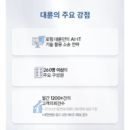
대륜의 주요 강점
로펌 대륜만의
AI·IT
기술 활용 소송 전략
260명 이상
의
주요 구성원
월간
1200+
건의
고객의뢰건수
*
2026년 1월 변호사협회 경유증표 발급 기준
*대한변협 광고 규정 제4조 제1호 준수