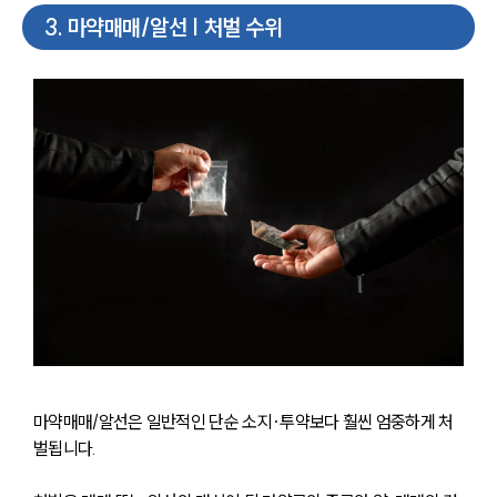
3
.
마약매매/알선 | 처벌 수위
마약매매/알선은 일반적인 단순 소지·투약보다 훨씬 엄중하게 처
벌됩니다. 