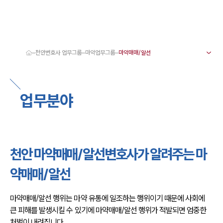
천안변호사 업무그룹
마약업무그룹
대륜 천안로펌 강점
서울·대전·천안변호사
천안형사전문변호사
업무분야
천안이혼전문변호사
천안학교폭력변호사
천안부동산변호사
천안음주운전·교통사고변호사
천안변호사 업무분야
천안변호사 주요 업무사례
천안 마약매매/알선변호사가 알려주는 마
천안 분사무소 오시는 길
천안변호사상담 상담접수
약매매/알선
채용정보
마약매매/알선 행위는 마약 유통에 일조하는 행위이기 때문에 사회에 
큰 피해를 발생시킬 수 있기에 마약매매/알선 행위가 적발되면 엄중한 
처벌이 내려집니다.