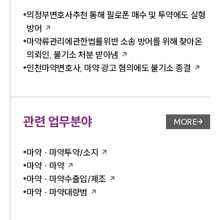
의정부변호사추천 통해 필로폰 매수 및 투약에도 실형
방어
마약류관리에관한법률위반 소송 방어를 위해 찾아온
의뢰인, 불기소 처분 받아냄
인천마약변호사, 마약 광고 혐의에도 불기소 종결
관련 업무분야
MORE
업무분야 
마약 · 마약투약/소지
마약 · 마약
마약 · 마약수출입/제조
마약 · 마약대량범