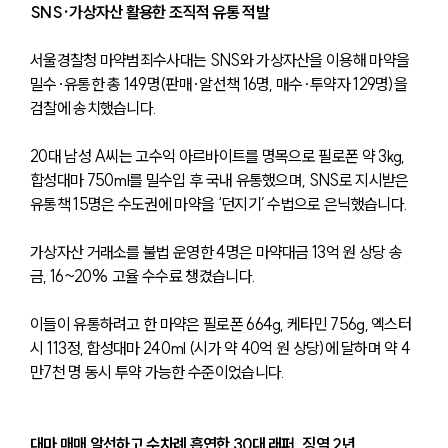
SNS·가상자산 활용한 조직적 유통 적발
서울경찰청 마약범죄수사대는 SNS와 가상자산을 이용해 마약을 
밀수·유통한 총 149명(판매·알선책 16명, 매수·투약자 129명)을 
검찰에 송치했습니다.
20대 남성 A씨는 고수익 아르바이트를 명목으로 필로폰 약 3kg, 
합성대마 750ml를 밀수입 후 국내 유통했으며, SNS로 지시받은 
유통책 15명은 수도권에 마약을 ‘던지기’ 수법으로 은닉했습니다.
가상자산 거래소를 불법 운영한 4명은 마약대금 13억 원 상당 송
금, 16~20% 고율 수수료 챙겼습니다. 
이들이 유통하려고 한 마약은 필로폰 664g, 케타민 756g, 엑스터
시 113정, 합성대마 240ml (시가 약 40억 원 상당)에 달하며 약 4
만7천 명 동시 투약 가능한 수준이었습니다.
대마 매매 알선하고 수차례 흡연한 30대 래퍼, 징역 2년