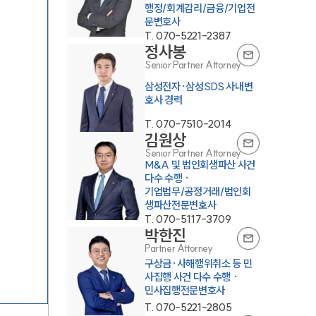
행정/회계감리/금융/기업전
문변호사
T.
070-5221-2387
정사봉
Senior Partner Attorney
삼성전자·삼성SDS 사내변
호사 경력
T.
070-7510-2014
김원상
Senior Partner Attorney
M&A 및 법인회생파산 사건
다수 수행 ·
기업법무/공정거래/법인회
생파산전문변호사
T.
070-5117-3709
박한진
Partner Attorney
구상금·사해행위취소 등 민
사집행 사건 다수 수행 ·
민사집행전문변호사
T.
070-5221-2805