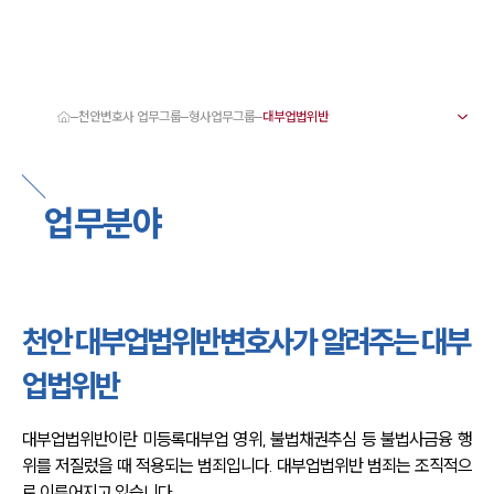
천안변호사 업무그룹
형사업무그룹
대륜 천안로펌 강점
서울·대전·천안변호사
천안형사전문변호사
업무분야
천안이혼전문변호사
천안학교폭력변호사
천안부동산변호사
천안음주운전·교통사고변호사
천안변호사 업무분야
천안변호사 주요 업무사례
천안 대부업법위반변호사가 알려주는 대부
천안 분사무소 오시는 길
천안변호사상담 상담접수
업법위반
채용정보
대부업법위반이란 미등록대부업 영위, 불법채권추심 등 불법사금융 행
위를 저질렀을 때 적용되는 범죄입니다. 대부업법위반 범죄는 조직적으
로 이루어지고 있습니다.