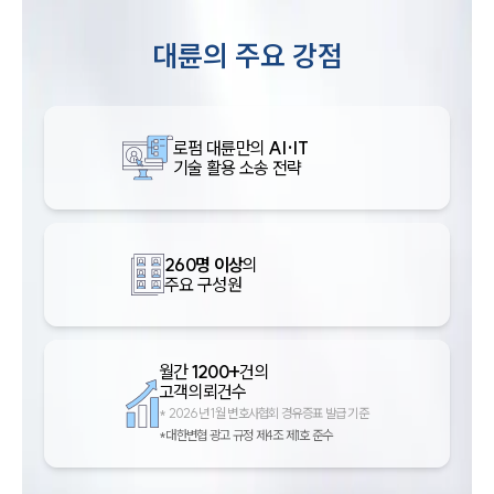
대륜의 주요 강점
로펌 대륜만의
AI·IT
기술 활용 소송 전략
260명 이상
의
주요 구성원
월간
1200+
건의
고객의뢰건수
*
2026년 1월 변호사협회 경유증표 발급 기준
*대한변협 광고 규정 제4조 제1호 준수