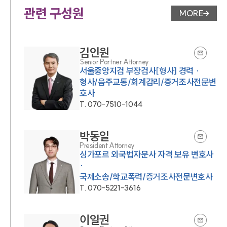
관련 구성원
MORE
변호사 페
김인원
Senior Partner Attorney
서울중앙지검 부장검사[형사] 경력 ·
형사/음주교통/회계감리/증거조사전문변
호사
T.
070-7510-1044
박동일
President Attorney
싱가포르 외국법자문사 자격 보유 변호사
·
국제소송/학교폭력/증거조사전문변호사
T.
070-5221-3616
이일권