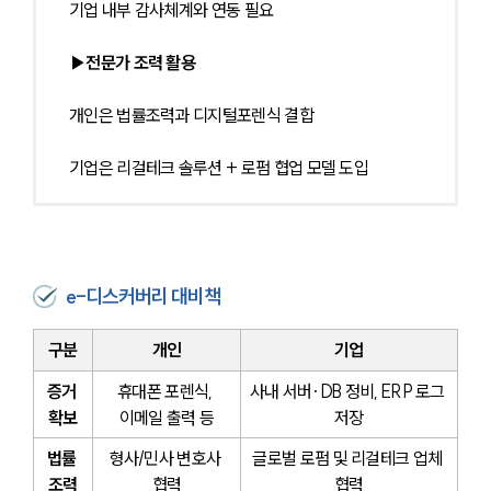
기업 내부 감사체계와 연동 필요
▶전문가 조력 활용
개인은 법률조력과 디지털포렌식 결합
기업은 리걸테크 솔루션 + 로펌 협업 모델 도입
e-디스커버리 대비책
구분
개인
기업
증거 
휴대폰 포렌식, 
사내 서버·DB 정비, ERP 로그 
확보
이메일 출력 등
저장
법률 
형사/민사 변호사 
글로벌 로펌 및 리걸테크 업체 
조력
협력
협력