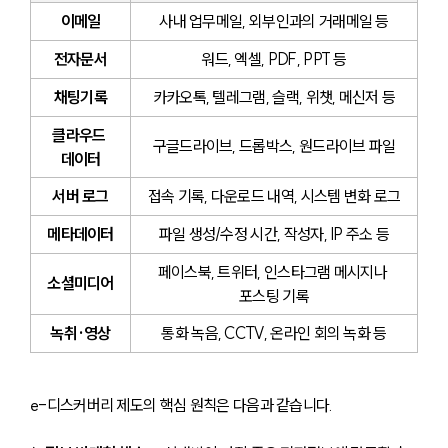
이메일
사내 업무메일, 외부인과의 거래메일 등
전자문서
워드, 엑셀, PDF, PPT 등
채팅기록
카카오톡, 텔레그램, 슬랙, 위챗, 메신저 등
클라우드 
구글드라이브, 드롭박스, 원드라이브 파일
데이터
서버 로그
접속 기록, 다운로드 내역, 시스템 변화 로그
메타데이터
파일 생성/수정 시간, 작성자, IP 주소 등
페이스북, 트위터, 인스타그램 메시지나 
소셜미디어
포스팅 기록
녹취·영상
통화 녹음, CCTV, 온라인 회의 녹화 등
e-디스커버리 제도의 핵심 원칙은 다음과 같습니다.