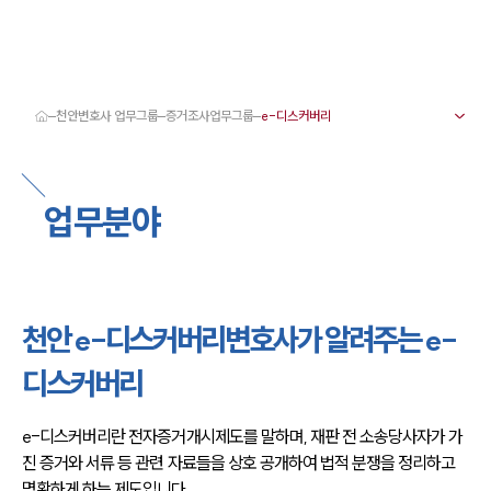
천안변호사 업무그룹
증거조사업무그룹
대륜 천안로펌 강점
서울·대전·천안변호사
천안형사전문변호사
업무분야
천안이혼전문변호사
천안학교폭력변호사
천안부동산변호사
천안음주운전·교통사고변호사
천안변호사 업무분야
천안변호사 주요 업무사례
천안 e-디스커버리변호사가 알려주는 e-
천안 분사무소 오시는 길
천안변호사상담 상담접수
디스커버리
채용정보
e-디스커버리란 전자증거개시제도를 말하며, 재판 전 소송당사자가 가
진 증거와 서류 등 관련 자료들을 상호 공개하여 법적 분쟁을 정리하고 
명확하게 하는 제도입니다.