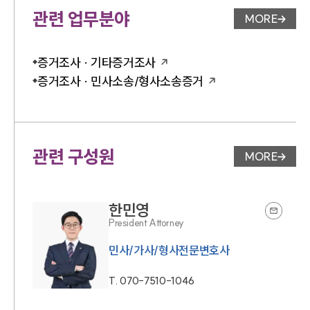
관련 업무분야
MORE
업무분야 
증거조사 · 기타증거조사
증거조사 · 민사소송/형사소송증거
관련 구성원
MORE
변호사 페
한민영
President Attorney
민사/가사/형사전문변호사
T.
070-7510-1046