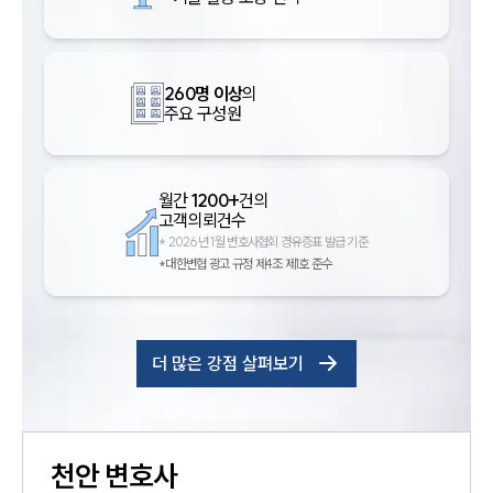
260명 이상
의
주요 구성원
월간
1200+
건의
고객의뢰건수
*
2026년 1월 변호사협회 경유증표 발급 기준
*대한변협 광고 규정 제4조 제1호 준수
더 많은 강점 살펴보기
천안
변호사