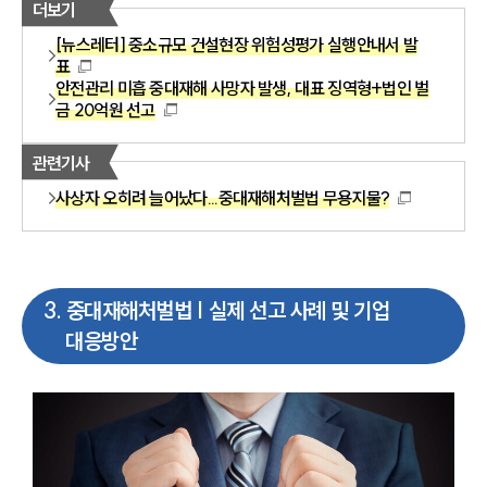
더보기
[뉴스레터] 중소규모 건설현장 위험성평가 실행안내서 발
표
안전관리 미흡 중대재해 사망자 발생, 대표 징역형+법인 벌
금 20억원 선고
관련기사
사상자 오히려 늘어났다...중대재해처벌법 무용지물?
3
.
중대재해처벌법 | 실제 선고 사례 및 기업
대응방안