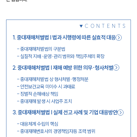
1800-7905
CONTENTS
1
.
중대재해처벌법 | 법과 시행령에 따른 실효적 대응
-
중대재해처벌법의 구분법
-
실질적 지배·운영·관리 범위와 책임주체의 확장
2
.
중대재해처벌법 | 재해 예방 위한 의무·형사처벌
-
중대재해처벌법 상 형사처벌·행정처분
-
안전보건교육 미이수 시 과태료
-
징벌적 손해배상 책임
-
중대재해 발생 시 사업주 조치
3
.
중대재해처벌법 | 실제 선고 사례 및 기업 대응방안
-
대응체계 수립의 핵심
-
중대재해변호사의 경영책임자등 조력 범위