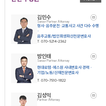
변호사 페
김민수
Senior Partner Attorney
형사·음주운전·교통사고 사건 다수 수행
·
음주교통/법인회생파산전문변호사
T.
070-5214-2362
방인태
Senior Partner Attorney
현대로템·에스원 사내변호사 경력 ·
기업/노동/산재전문변호사
T.
070-7510-1822
김성익
Partner Attorney