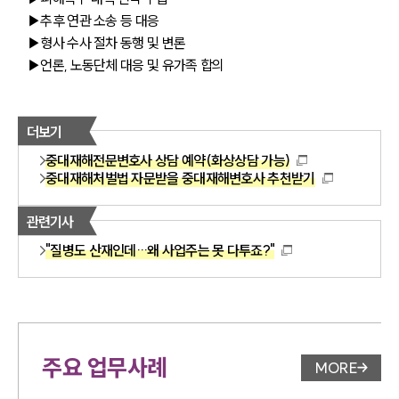
▶추후 연관 소송 등 대응
▶형사 수사 절차 동행 및 변론 
▶언론, 노동단체 대응 및 유가족 합의
더보기
중대재해전문변호사 상담 예약(화상상담 가능)
중대재해처벌법 자문받을 중대재해변호사 추천받기
관련기사
"질병도 산재인데…왜 사업주는 못 다투죠?"
주요 업무사례
MORE
업무사례 