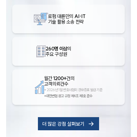
로펌 대륜만의
AI·IT
기술 활용 소송 전략
260명 이상
의
주요 구성원
월간
1200+
건의
고객의뢰건수
*
2026년 1월 변호사협회 경유증표 발급 기준
*대한변협 광고 규정 제4조 제1호 준수
더 많은 강점 살펴보기