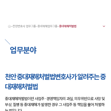
천안변호사 업무그룹
중대재해업무그룹
대륜 천안로펌 강점
서울·대전·천안변호사
천안형사전문변호사
업무분야
천안이혼전문변호사
천안학교폭력변호사
천안부동산변호사
천안음주운전·교통사고변호사
천안변호사 업무분야
천안변호사 주요 업무사례
천안 중대재해처벌법변호사가 알려주는 중
천안 분사무소 오시는 길
천안변호사상담 상담접수
대재해처벌법
채용정보
중대재해처벌법이란 사업주·경영책임자의 과실, 의무위반으로 사망 및 
부상, 질병 등 중대재해가 발생한 경우 그 사업주 등 책임을 물어 처벌하
는 법입니다. 