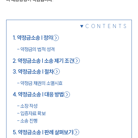
1800-7905
CONTENTS
1
.
약정금소송 | 정의
-
약정금의 법적 성격
2
.
약정금소송 | 소송 제기 조건
3
.
약정금소송 | 절차
-
약정금 채권의 소멸시효
4
.
약정금소송 | 대응 방법
-
소장 작성
-
입증자료 확보
-
소송 진행
5
.
약정금소송 | 판례 살펴보기