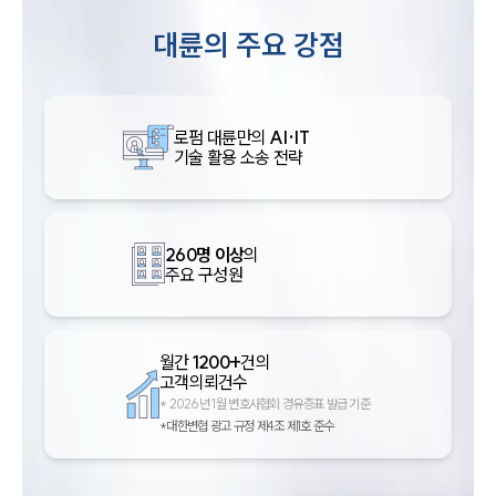
대륜의 주요 강점
로펌 대륜만의
AI·IT
기술 활용 소송 전략
260명 이상
의
주요 구성원
월간
1200+
건의
고객의뢰건수
*
2026년 1월 변호사협회 경유증표 발급 기준
*대한변협 광고 규정 제4조 제1호 준수