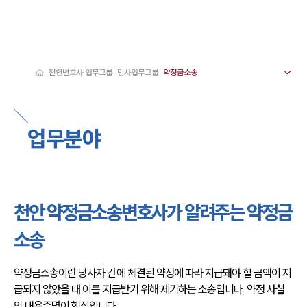
천안변호사 업무그룹
민사업무그룹
대륜 천안로펌 강점
서울·대전·천안변호사
천안형사전문변호사
업무분야
천안이혼전문변호사
천안학교폭력변호사
천안부동산변호사
천안음주운전·교통사고변호사
천안변호사 업무분야
천안변호사 주요 업무사례
천안 약정금소송변호사가 알려주는 약정금
천안 분사무소 오시는 길
천안변호사상담 상담접수
소송
채용정보
약정금소송이란 당사자 간에 체결된 약정에 따라 지급돼야 할 금액이 지
급되지 않았을 때 이를 지급받기 위해 제기하는 소송입니다. 약정 사실
의 내용증명이 핵심입니다.