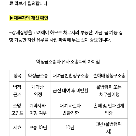
료 확보가 필요합니다.
▶채무자의 재산 확인
-강제집행을 고려해야 하므로 채무자의 부동산, 예금, 급여 등 집
행 가능한 자산 유무를 사전 파악해 두는 것이 중요합니다.
약정금소송과 유사 소송과의 차이점
항목
약정금소송
대여금반환청구소송
손해배상청구소송
법적 
게약상 
불법행위 또는 
금전 대여 후 미반환
근거
약정
채무불이행
소명 
계약서와 
대여 사실과 
손해 및 인과관계 
포인트
이행 여부
반환기한
입증 
3년 (불법행위 
시효
보통 10년
10년 
시) 