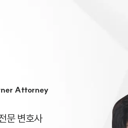
대륜 천안로펌
서울·대전·
천안형사전문
천안이혼전문
천안학교폭력
천안부동산변
tner Attorney
천안음주운전
천안변호사 
천안변호사 주
전문 변호사
천안 분사무소
천안변호사상