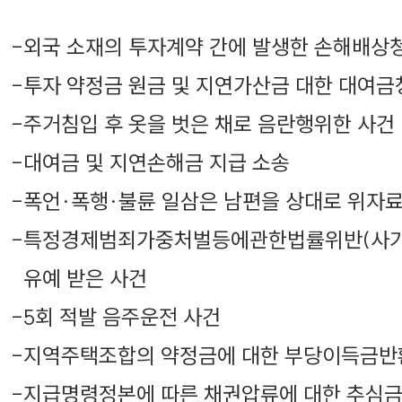
-
외국 소재의 투자계약 간에 발생한 손해배상
-
투자 약정금 원금 및 지연가산금 대한 대여금
-
주거침입 후 옷을 벗은 채로 음란행위한 사건
-
대여금 및 지연손해금 지급 소송
-
폭언·폭행·불륜 일삼은 남편을 상대로 위자료
-
특정경제범죄가중처벌등에관한법률위반(사기)
유예 받은 사건
-
5회 적발 음주운전 사건
-
지역주택조합의 약정금에 대한 부당이득금반
-
지급명령정본에 따른 채권압류에 대한 추심금