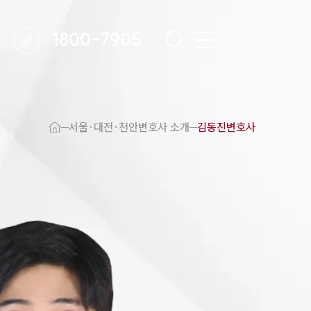
1800-7905
 강점
천안변호사
서울·대전·천안변호사 소개
김동진변호사
변호사
변호사
변호사
호사
·교통사고변호사
업무분야
요 업무사례
 오시는 길
담 상담접수