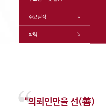
주요실적
학력
"의뢰인만을 선(善)