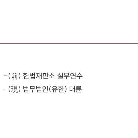
-
(前) 헌법재판소 실무연수
-
(現) 법무법인(유한) 대륜