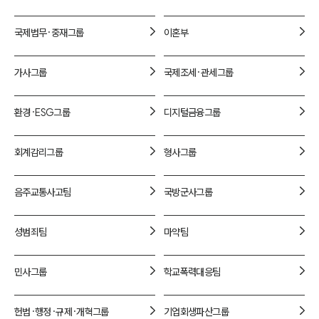
1800-7905
국제법무·중재
그룹
이혼
부
가사
그룹
국제조세·관세
그룹
환경·ESG
그룹
디지털금융
그룹
회계감리
그룹
형사
그룹
음주교통사고
팀
국방군사
그룹
성범죄
팀
마약
팀
민사
그룹
학교폭력대응
팀
헌법·행정·규제·개혁
그룹
기업회생파산
그룹