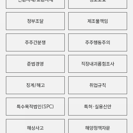
정부조달
제조물책임
주주간분쟁
주주행동주의
준법경영
직장내괴롭힘조사
징계/해고
취업규칙
특수목적법인(SPC)
특허·실용신안
해상사고
해양정책자문