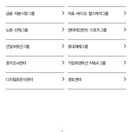
금융·자본시장
그룹
의료·바이오·헬스케어
그룹
노동·산재
그룹
엔터테인먼트·스포츠
그룹
건설부동산
그룹
중대재해
그룹
증거조사
센터
기업회생파산·M&A
그룹
디지털포렌식
센터
경호
센터