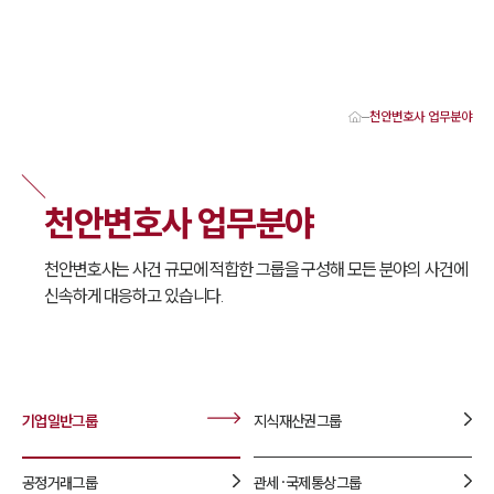
천안변호사 업무분야
대륜 천안로펌 강점
서울·대전·천안변호사
천안형사전문변호사
천안변호사 업무분야
천안이혼전문변호사
천안학교폭력변호사
천안부동산변호사
천안변호사는 사건 규모에 적합한 그룹을 구성해 모든 분야의 사건에
천안음주운전·교통사고변호사
신속하게 대응하고 있습니다.
천안변호사 업무분야
천안변호사 주요 업무사례
천안 분사무소 오시는 길
천안변호사상담 상담접수
채용정보
기업일반
그룹
지식재산권
그룹
공정거래
그룹
관세·국제통상
그룹