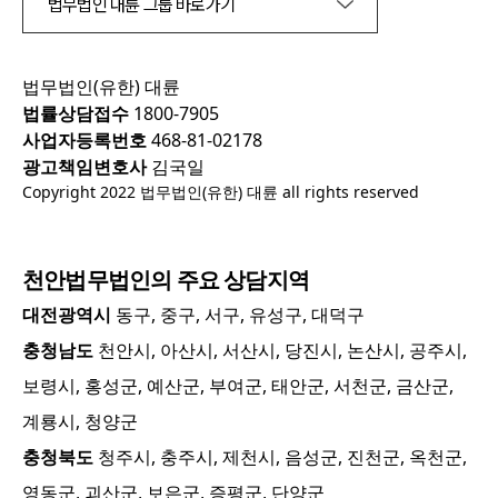
법무법인 대륜 그룹 바로가기
법무법인(유한) 대륜
법률상담접수
1800-7905
사업자등록번호
468-81-02178
광고책임변호사
김국일
Copyright 2022 법무법인(유한) 대륜 all rights reserved
천안
법무법인의 주요 상담지역
대전광역시
동구, 중구, 서구, 유성구, 대덕구
충청남도
천안시, 아산시, 서산시, 당진시, 논산시, 공주시,
보령시, 홍성군, 예산군, 부여군, 태안군, 서천군, 금산군,
계룡시, 청양군
충청북도
청주시, 충주시, 제천시, 음성군, 진천군, 옥천군,
영동군, 괴산군, 보은군, 증평군, 단양군