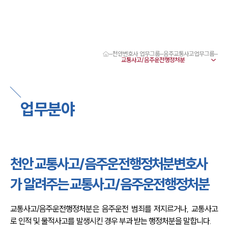
천안변호사 업무그룹
음주교통사고업무그룹
대륜 천안로펌 강점
서울·대전·천안변호사
천안형사전문변호사
천안이혼전문변호사
업무분야
천안학교폭력변호사
천안부동산변호사
천안음주운전·교통사고변호사
천안변호사 업무분야
천안변호사 주요 업무사례
천안 교통사고/음주운전행정처분변호사
천안 분사무소 오시는 길
천안변호사상담 상담접수
가 알려주는 교통사고/음주운전행정처분
채용정보
교통사고/음주운전행정처분은 음주운전 범죄를 저지르거나, 교통사고
로 인적 및 물적사고를 발생시킨 경우 부과 받는 행정처분을 말합니다.