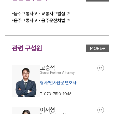
업무분야 
음주교통사고 · 교통사고벌점
음주교통사고 · 음주운전처벌
관련 구성원
MORE
변호사 페
고승석
Senior Partner Attorney
T.
070-7510-1046
이서형