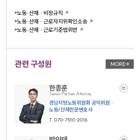
노동·산재 · 비정규직
노동·산재 · 근로자지위확인소송
노동·산재 · 근로기준법위반
관련 구성원
MORE
변호사 페
한종훈
Senior Partner Attorney
경남지방노동위원회 공익위원 ·
노동/산재전문변호사
T.
070-7510-2016
방인태