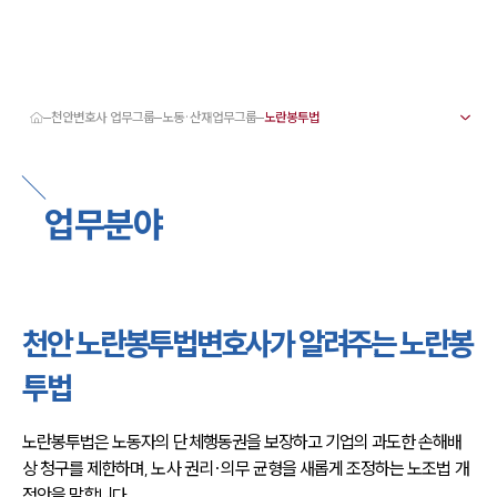
천안변호사 업무그룹
노동·산재업무그룹
대륜 천안로펌 강점
서울·대전·천안변호사
천안형사전문변호사
업무분야
천안이혼전문변호사
천안학교폭력변호사
천안부동산변호사
천안음주운전·교통사고변호사
천안변호사 업무분야
천안변호사 주요 업무사례
천안 노란봉투법변호사가 알려주는 노란봉
천안 분사무소 오시는 길
천안변호사상담 상담접수
투법
채용정보
노란봉투법은 노동자의 단체행동권을 보장하고 기업의 과도한 손해배
상 청구를 제한하며, 노사 권리·의무 균형을 새롭게 조정하는 노조법 개
정안을 말합니다.