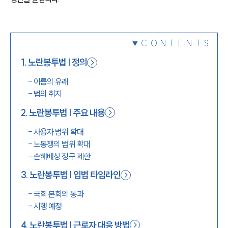
1800-7905
CONTENTS
1
.
노란봉투법 | 정의
-
이름의 유래
-
법의 취지
2
.
노란봉투법 | 주요 내용
-
사용자 범위 확대
-
노동쟁의 범위 확대
-
손해배상 청구 제한
3
.
노란봉투법 | 입법 타임라인
-
국회 본회의 통과
-
시행 예정
4
.
노란봉투법 | 근로자 대응 방법