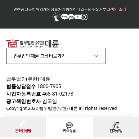
면책공고
유한책임
개인정보처리방침
이메일무단수집거부
고객의 소리
법무법인 대륜 그룹 바로가기
법무법인(유한) 대륜
법률상담접수
1800-7905
사업자등록번호
468-81-02178
광고책임변호사
김국일
Copyright 2022 법무법인(유한) 대륜 all rights reserved
온라인상담
카톡상담
전화상담
천안
법무법인의 주요 상담지역