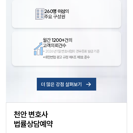
260명 이상
의
주요 구성원
월간
1200+
건의
고객의뢰건수
*
2026년 1월 변호사협회 경유증표 발급 기준
*대한변협 광고 규정 제4조 제1호 준수
더 많은 강점 살펴보기
천안
변호사
법률상담예약