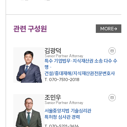
관련 구성원
MORE
변호사 페
김광덕
Senior Partner Attorney
특수 기업법무·지식재산권 소송 다수 수
행 ·
건설/중대재해/지식재산권전문변호사
T.
070-7510-2018
조민우
Senior Partner Attorney
서울중앙지법 기술심리관
특허청 심사관 경력
T.
070-5221-3616