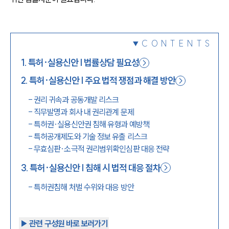
1800-7905
CONTENTS
1
.
특허·실용신안 | 법률상담 필요성
2
.
특허·실용신안 | 주요 법적 쟁점과 해결 방안
-
권리 귀속과 공동개발 리스크
-
직무발명과 회사 내 권리관계 문제
-
특허권·실용신안권 침해 유형과 예방책
-
특허공개제도와 기술 정보 유출 리스크
-
무효심판·소극적 권리범위확인심판 대응 전략
3
.
특허·실용신안 | 침해 시 법적 대응 절차
-
특허권침해 처벌 수위와 대응 방안
▶︎ 관련 구성원 바로 보러가기