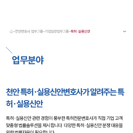
천안변호사 업무그룹
기업일반업무그룹
대륜 천안로펌 강점
서울·대전·천안변호사
천안형사전문변호사
업무분야
천안이혼전문변호사
천안학교폭력변호사
천안부동산변호사
천안음주운전·교통사고변호사
천안변호사 업무분야
천안변호사 주요 업무사례
천안 특허·실용신안변호사가 알려주는 특
천안 분사무소 오시는 길
천안변호사상담 상담접수
허·실용신안
채용정보
특허·실용신안 관련 경험이 풍부한 특허전문변호사가 직접 기업 고객 
맞춤형 법률솔루션을 제시합니다. 다양한 특허·실용신안 분쟁 대응을 
위한 법률자문이 필요합니다.