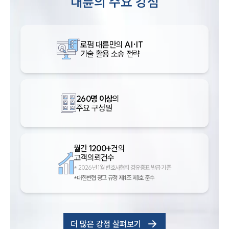
대륜의 주요 강점
로펌 대륜만의
AI·IT
기술 활용 소송 전략
260명 이상
의
주요 구성원
월간
1200+
건의
고객의뢰건수
*
2026년 1월 변호사협회 경유증표 발급 기준
*대한변협 광고 규정 제4조 제1호 준수
더 많은 강점 살펴보기