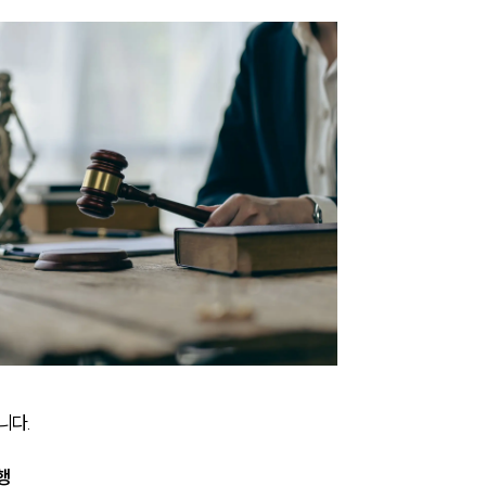
다. 
행