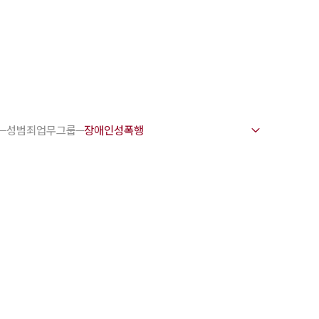
1800-7905
 강점
천안변호사
성범죄업무그룹
변호사
변호사
변호사
호사
·교통사고변호사
업무분야
요 업무사례
 오시는 길
담 상담접수