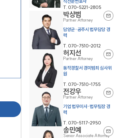
식전문변호사
T.
070-5221-2805
박상범
Partner Attorney
담양군·공주시 법무담당 경
력
T.
070-7510-2012
허지선
Partner Attorney
동작경찰서 경미범죄 심사위
원
T.
070-7510-1755
전강우
Partner Attorney
기업 법무이사·법무팀장 경
력
T.
070-5117-2950
송민예
Senior Associate Attorney