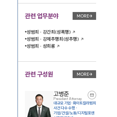
관련 업무분야
MORE
업무분야 페이지 이
성범죄 · 강간죄(성폭행)
성범죄 · 강제추행죄(성추행)
성범죄 · 성희롱
관련 구성원
MORE
변호사 페이지 이동
고병준
President Attorney
대규모 기업·화이트칼라범죄
사건 다수 수행 ·
기업/건설/노동/디지털포렌