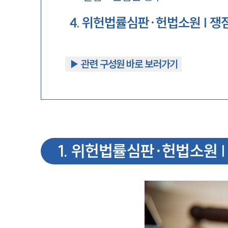
4
.
위헌법률심판∙헌법소원 | 쟁
▶︎ 관련 구성원 바로 보러가기
1
.
위헌법률심판∙헌법소원 |