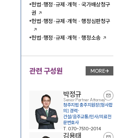
헌법·행정·규제·개혁 · 국가배상청구
권
헌법·행정·규제·개혁 · 행정심판청구
헌법·행정·규제·개혁 · 행정소송
관련 구성원
MORE
변호사 페이지 이동
박정규
Senior Partner Attorney
청주지법 충주지원장[형사합
의] 경력·
건설/음주교통/민사/의료전
문변호사
T.
070-7510-2014
김용태