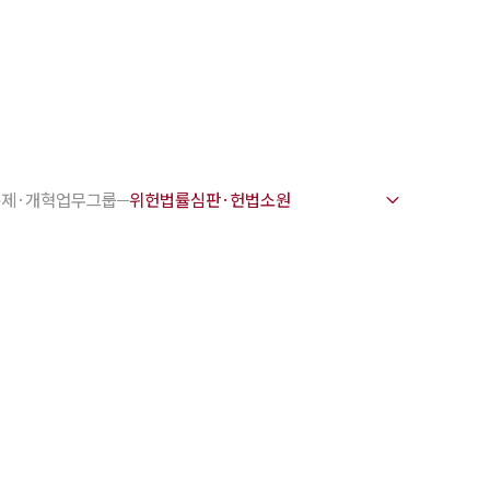
1800-7905
 강점
천안변호사
규제·개혁업무그룹
변호사
변호사
변호사
호사
·교통사고변호사
업무분야
요 업무사례
 오시는 길
담 상담접수