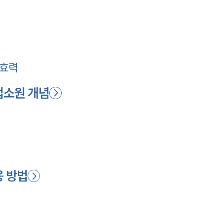
 효력
법소원 개념
응 방법