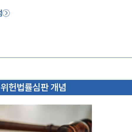
점
 위헌법률심판 개념