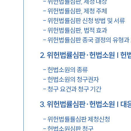
-
위헌법률심판, 제청 대상
-
위헌법률심판, 제청 주체
-
위헌법률심판 신청 방법 및 서류
-
위헌법률심판, 법적 효과
-
위헌법률심판 종국 결정의 유형과
2
.
위헌법률심판∙헌법소원 | 헌
-
헌법소원의 종류
-
헌법소원의 청구권자
-
청구 요건과 청구 기간
3
.
위헌법률심판∙헌법소원 | 대
-
위헌법률률심판 제청신청
-
헌법소원심판 청구