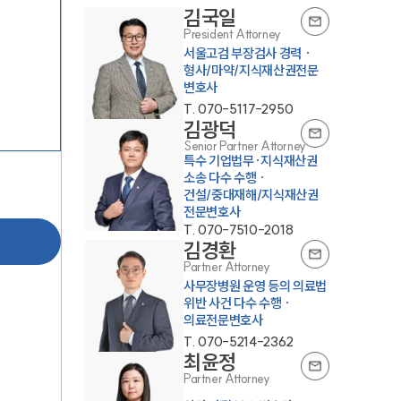
김국일
President Attorney
서울고검 부장검사 경력 ·
형사/마약/지식재산권전문
변호사
T.
070-5117-2950
김광덕
Senior Partner Attorney
특수 기업법무·지식재산권
소송 다수 수행 ·
건설/중대재해/지식재산권
전문변호사
T.
070-7510-2018
김경환
Partner Attorney
사무장병원 운영 등의 의료법
위반 사건 다수 수행 ·
의료전문변호사
T.
070-5214-2362
최윤정
Partner Attorney