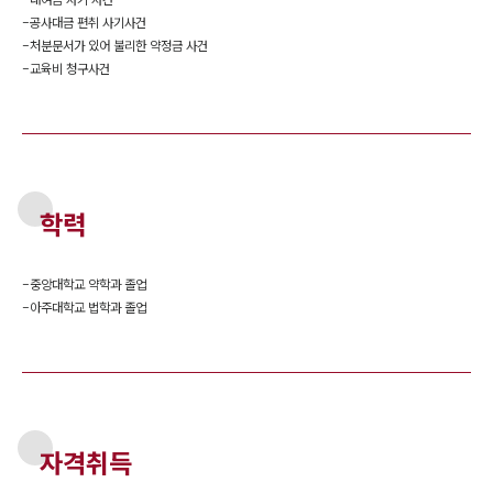
-
공사대금 편취 사기사건
-
처분문서가 있어 불리한 약정금 사건
-
교육비 청구사건
학력
-
중앙대학교 약학과 졸업
-
아주대학교 법학과 졸업
자격취득