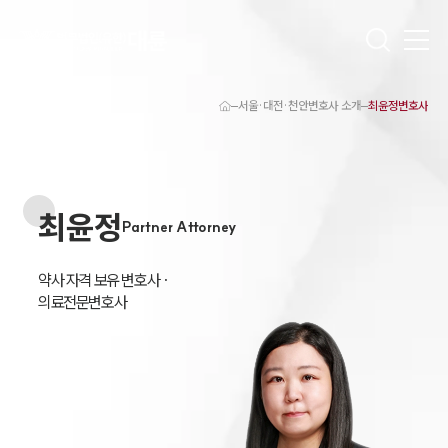
서울·대전·천안변호사 소개
최윤정변호사
대륜 천안로펌 강점
서울·대전·천안변호사
천안형사전문변호사
천안이혼전문변호사
최윤정
천안학교폭력변호사
Partner Attorney
천안부동산변호사
천안음주운전·교통사고변호사
천안변호사 업무분야
약사 자격 보유 변호사 ·

천안변호사 주요 업무사례
의료전문변호사
천안 분사무소 오시는 길
천안변호사상담 상담접수
채용정보