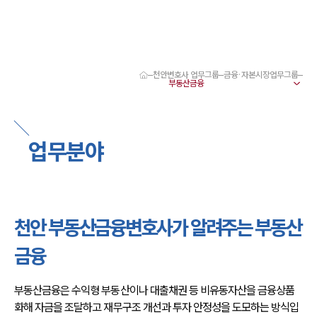
천안변호사 업무그룹
금융·자본시장업무그룹
대륜 천안로펌 강점
서울·대전·천안변호사
천안형사전문변호사
천안이혼전문변호사
업무분야
천안학교폭력변호사
천안부동산변호사
천안음주운전·교통사고변호사
천안변호사 업무분야
천안변호사 주요 업무사례
천안 부동산금융변호사가 알려주는 부동산
천안 분사무소 오시는 길
천안변호사상담 상담접수
금융
채용정보
부동산금융은 수익형 부동산이나 대출채권 등 비유동자산을 금융상품
화해 자금을 조달하고 재무구조 개선과 투자 안정성을 도모하는 방식입