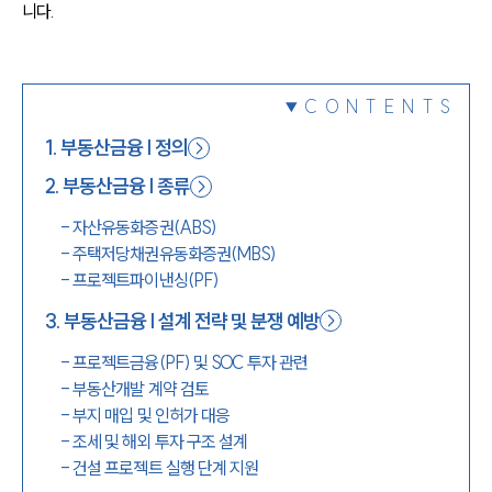
니다.
1800-7905
CONTENTS
1
.
부동산금융 | 정의
2
.
부동산금융 | 종류
-
자산유동화증권(ABS)
-
주택저당채권유동화증권(MBS)
-
프로젝트파이낸싱(PF)
3
.
부동산금융 | 설계 전략 및 분쟁 예방
-
프로젝트금융(PF) 및 SOC 투자 관련
-
부동산개발 계약 검토
-
부지 매입 및 인허가 대응
-
조세 및 해외 투자 구조 설계
-
건설 프로젝트 실행 단계 지원