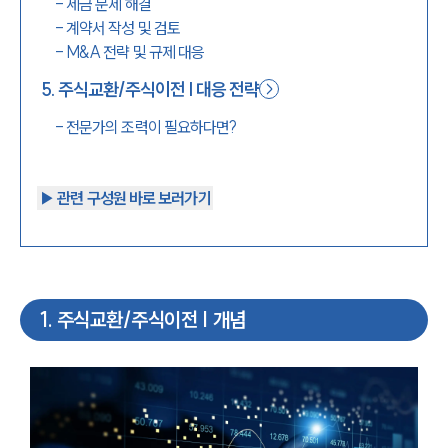
-
세금 문제 해결
-
계약서 작성 및 검토
-
M&A 전략 및 규제 대응
5
.
주식교환/주식이전 | 대응 전략
-
전문가의 조력이 필요하다면?
▶︎ 관련 구성원 바로 보러가기
1
.
주식교환/주식이전 | 개념