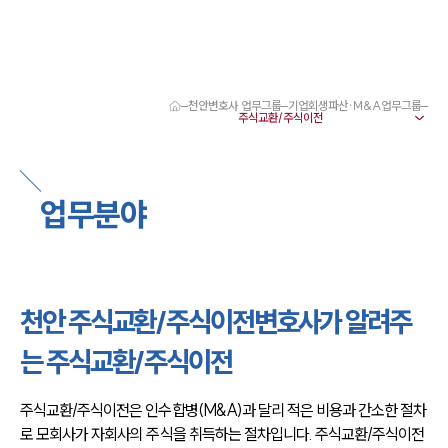
천안변호사 업무그룹
기업회생파산·M&A업무그룹
대륜 천안로펌 강점
서울·대전·천안변호사
천안형사전문변호사
천안이혼전문변호사
업무분야
천안학교폭력변호사
천안부동산변호사
천안음주운전·교통사고변호사
천안변호사 업무분야
천안변호사 주요 업무사례
천안 주식교환/주식이전변호사가 알려주
천안 분사무소 오시는 길
천안변호사상담 상담접수
는 주식교환/주식이전
채용정보
주식교환/주식이전은 인수합병(M&A)과 달리 적은 비용과 간소한 절차
로 모회사가 자회사의 주식을 취득하는 절차입니다. 주식교환/주식이전