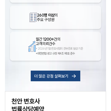
260명 이상
의
주요 구성원
월간
1200+
건의
고객의뢰건수
*
2026년 1월 변호사협회 경유증표 발급 기준
*대한변협 광고 규정 제4조 제1호 준수
더 많은 강점 살펴보기
천안
변호사
법률상담예약