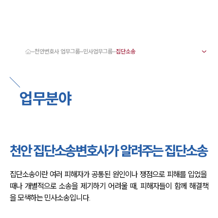
천안변호사 업무그룹
민사업무그룹
대륜 천안로펌 강점
서울·대전·천안변호사
천안형사전문변호사
업무분야
천안이혼전문변호사
천안학교폭력변호사
천안부동산변호사
천안음주운전·교통사고변호사
천안변호사 업무분야
천안변호사 주요 업무사례
천안 집단소송변호사가 알려주는 집단소송
천안 분사무소 오시는 길
천안변호사상담 상담접수
채용정보
집단소송이란 여러 피해자가 공통된 원인이나 쟁점으로 피해를 입었을 
때나 개별적으로 소송을 제기하기 어려울 때, 피해자들이 함께 해결책
을 모색하는 민사소송입니다.