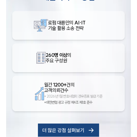
로펌 대륜만의
AI·IT
기술 활용 소송 전략
260명 이상
의
주요 구성원
월간
1200+
건의
고객의뢰건수
*
2026년 1월 변호사협회 경유증표 발급 기준
*대한변협 광고 규정 제4조 제1호 준수
더 많은 강점 살펴보기