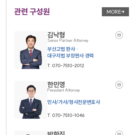
관련 구성원
MORE
변호사 페
김낙형
Senior Partner Attorney
부산고법 판사 ·
대구지법 부장판사 경력
T.
070-7510-2012
한민영
President Attorney
민사/가사/형사전문변호사
T.
070-7510-1046
박한진