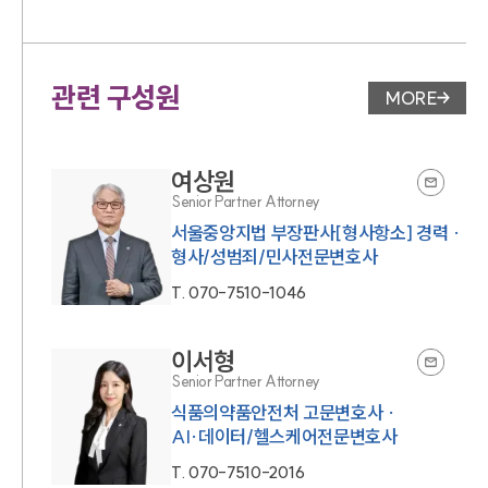
관련 구성원
MORE
변호사 페
여상원
Senior Partner Attorney
서울중앙지법 부장판사[형사항소] 경력 ·
형사/성범죄/민사전문변호사
T.
070-7510-1046
이서형
Senior Partner Attorney
식품의약품안전처 고문변호사 ·
AI·데이터/헬스케어전문변호사
T.
070-7510-2016