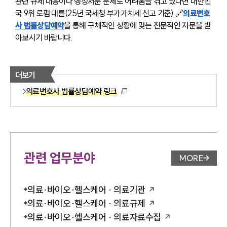
관련 규제 대응이나 행정처분 문제로 어려움을 겪고 있다면 대한민
국 9위 로펌 대륜(25년 국세청 부가가치세 신고 기준) 🔗
의료변호
사 법률상담예약
을 통해 구체적인 상황에 맞는 전문적인 자문을 받
아보시기 바랍니다.
더보기
의료변호사 법률상담예약 링크
관련 업무분야
MORE
업무분야 
의료·바이오·헬스케어 · 의료기관
의료·바이오·헬스케어 · 의료규제
의료·바이오·헬스케어 · 의료자료수집