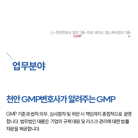
천안변호사 업무그룹
의료·바이오·헬스케어업무그룹
대륜 천안로펌 강점
서울·대전·천안변호사
천안형사전문변호사
천안이혼전문변호사
업무분야
천안학교폭력변호사
천안부동산변호사
천안음주운전·교통사고변호사
천안변호사 업무분야
천안변호사 주요 업무사례
천안 GMP변호사가 알려주는 GMP
천안 분사무소 오시는 길
천안변호사상담 상담접수
채용정보
GMP 기준과 법적 의무, 심사절차 및 위반 시 책임까지 종합적으로 설명
합니다. 법무법인 대륜은 기업의 규제 대응 및 리스크 관리에 대한 법률
자문을 제공합니다.