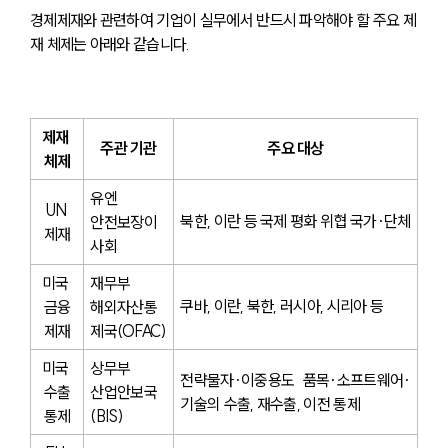
경제제재와 관련하여 기업이 실무에서 반드시 파악해야 할 주요 제
재 체제는 아래와 같습니다.
제재 
주관 기관
주요 대상
체제
유엔 
UN 
북한, 이란 등 국제 평화 위협 국가·단체
안전보장이
제재
사회
미국 
재무부 
쿠바, 이란, 북한, 러시아, 시리아 등
금융
해외자산통
제재
제국(OFAC)
미국 
상무부 
전략물자·이중용도 품목·소프트웨어·
수출
산업안보국
기술의 수출, 재수출, 이전 통제
통제
(BIS)