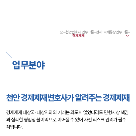
천안변호사 업무그룹
관세·국제통상업무그룹
대륜 천안로펌 강점
서울·대전·천안변호사
천안형사전문변호사
천안이혼전문변호사
업무분야
천안학교폭력변호사
천안부동산변호사
천안음주운전·교통사고변호사
천안변호사 업무분야
천안변호사 주요 업무사례
천안 경제제재변호사가 알려주는 경제제재
천안 분사무소 오시는 길
천안변호사상담 상담접수
채용정보
경제제재 대상국·대상자와의 거래는 의도치 않았더라도 민형사상 책임
과 심각한 영업상 불이익으로 이어질 수 있어 사전 리스크 관리가 필수
적입니다.