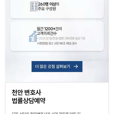
260명 이상
의
주요 구성원
월간
1200+
건의
고객의뢰건수
*
2026년 1월 변호사협회 경유증표 발급 기준
*대한변협 광고 규정 제4조 제1호 준수
더 많은 강점 살펴보기
천안
변호사
법률상담예약
모든 상담은 전문변호사가 사건 검토를 마친 뒤