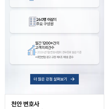
260명 이상
의
주요 구성원
월간
1200+
건의
고객의뢰건수
*
2026년 1월 변호사협회 경유증표 발급 기준
*대한변협 광고 규정 제4조 제1호 준수
더 많은 강점 살펴보기
천안
변호사