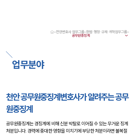
천안변호사 업무그룹
헌법·행정·규제·개혁업무그룹
대륜 천안로펌 강점
서울·대전·천안변호사
천안형사전문변호사
천안이혼전문변호사
업무분야
천안학교폭력변호사
천안부동산변호사
천안음주운전·교통사고변호사
천안변호사 업무분야
천안변호사 주요 업무사례
천안 공무원중징계변호사가 알려주는 공무
천안 분사무소 오시는 길
천안변호사상담 상담접수
원중징계
채용정보
공무원중징계는 경징계에 비해 신분 박탈로 이어질 수 있는 무거운 징계
처분입니다. 경력에 중대한 영향을 미치기에 부당한 처분이라면 불복절