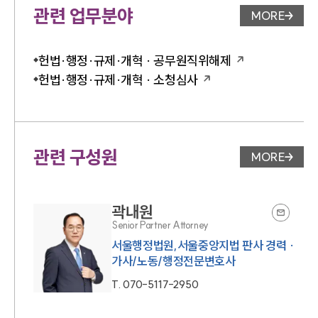
관련 업무분야
MORE
업무분야 
헌법·행정·규제·개혁 · 공무원직위해제
헌법·행정·규제·개혁 · 소청심사
관련 구성원
MORE
변호사 페
곽내원
Senior Partner Attorney
서울행정법원,서울중앙지법 판사 경력 ·
가사/노동/행정전문변호사
T.
070-5117-2950