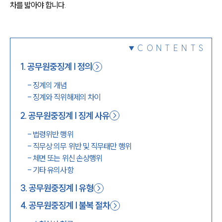
차를 밟아야 합니다.
1800-7905
CONTENTS
1
.
공무원중징계 | 정의
-
징계의 개념
-
징계와 직위해제의 차이
2
.
공무원중징계 | 징계 사유
-
법령위반 행위
-
직무상 의무 위반 및 직무태만 행위
-
체면 또는 위신 손상행위
-
기타 유의사항
3
.
공무원중징계 | 유형
4
.
공무원중징계 | 불복 절차