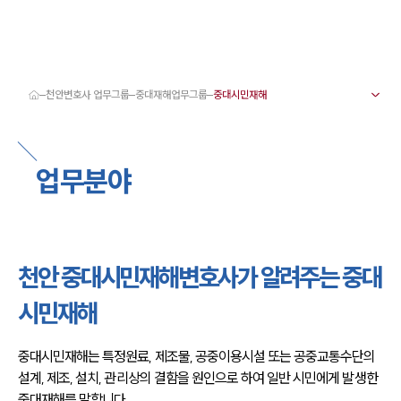
천안변호사 업무그룹
중대재해업무그룹
대륜 천안로펌 강점
서울·대전·천안변호사
천안형사전문변호사
업무분야
천안이혼전문변호사
천안학교폭력변호사
천안부동산변호사
천안음주운전·교통사고변호사
천안변호사 업무분야
천안변호사 주요 업무사례
천안 중대시민재해변호사가 알려주는 중대
천안 분사무소 오시는 길
천안변호사상담 상담접수
시민재해
채용정보
중대시민재해는 특정원료, 제조물, 공중이용시설 또는 공중교통수단의 
설계, 제조, 설치, 관리상의 결함을 원인으로 하여 일반 시민에게 발생한 
중대재해를 말합니다.