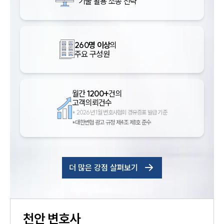
기술 활용 소송 전략
260명 이상
의
주요 구성원
월간
1200+
건의
고객의뢰건수
*
2026년 1월 변호사협회 경유증표 발급 기준
*대한변협 광고 규정 제4조 제1호 준수
더 많은 강점 살펴보기
천안
변호사