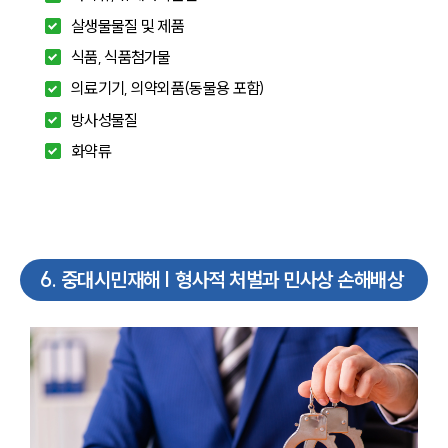
살생물물질 및 제품
식품, 식품첨가물
의료기기, 의약외품(동물용 포함)
방사성물질
화약류
6
.
중대시민재해 | 형사적 처벌과 민사상 손해배상